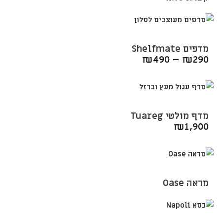
מדפים Shelfmate
₪
490
–
₪
290
מדף מולטי Tuareg
₪
1,900
מראה Oase