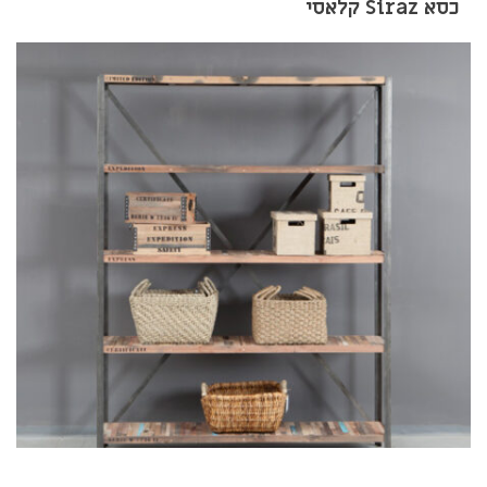
כסא Siraz קלאסי