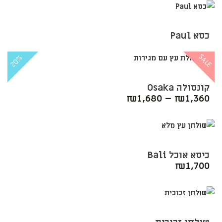
כסא Paul
SALE
20%
קונסולה Osaka
₪
1,680
–
₪
1,360
כיסא אוכל Bali
₪
1,700