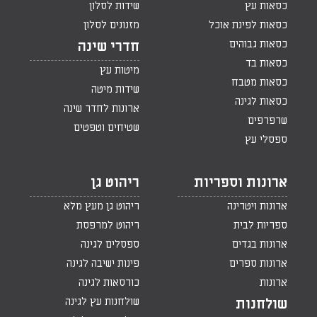
כסאות עץ
שידות לסלון
כסאות לפינת אוכל
מזנונים לסלון
כסאות גבוהים
חדרי שינה
כסאות בד
מיטות עץ
כסאות מטבח
שידות מיטה
כסאות לגינה
ארונות לחדר שינה
שרפרפים
שטיחים וטפטים
ספסלי עץ
ארונות וספריות
ריהוט גן
ארונות ויטרינה
ריהוט גן מעץ מלא
ספריות לבית
ריהוט למרפסת
ארונות בגדים
ספסלים לגינה
ארונות ספרים
פינות ישיבה לגינה
ארונות
כורסאות לגינה
שולחנות עץ לגינה
שולחנות