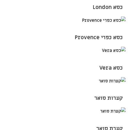
כסא London
כסא כפרי Provence
כסא Vera
קערות סואר
קערת סואר