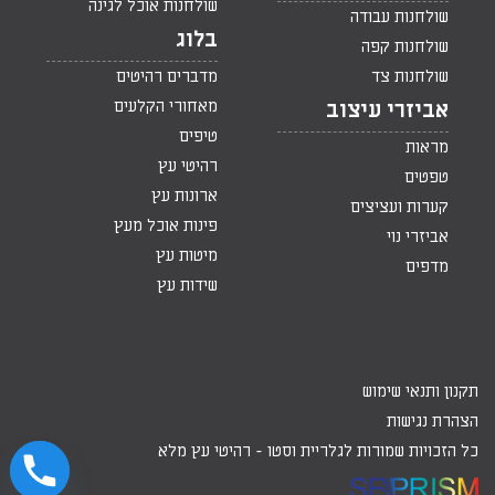
שולחנות אוכל לגינה
שולחנות עבודה
בלוג
שולחנות קפה
שולחנות צד
מדברים רהיטים
מאחורי הקלעים
אביזרי עיצוב
טיפים
מראות
רהיטי עץ
טפטים
ארונות עץ
קערות ועציצים
פינות אוכל מעץ
אביזרי נוי
מיטות עץ
מדפים
שידות עץ
תקנון ותנאי שימוש
הצהרת נגישות
כל הזכויות שמורות לגלריית וסטו -
רהיטי עץ מלא