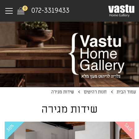
Ski
Menu
0
072-3319433
t
mai
conten
עמוד הבית
חנות רהיטים
שידות מגירה
שידות מגירה
SALE
30%