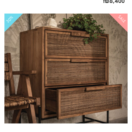
₪
8,400
SALE
30%