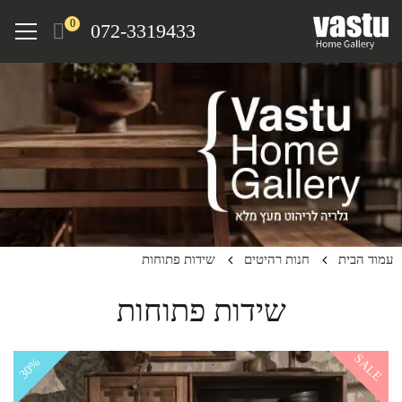
Ski
Menu
0
072-3319433
t
mai
conten
עמוד הבית
חנות רהיטים
שידות פתוחות
שידות פתוחות
SALE
30%