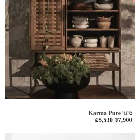
מזנון Karma Pure
המחיר
המחיר
₪
5,530
₪
7,900
המקורי
הנוכחי
היה:
הוא: