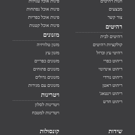
חנות רהיטים
פינות אוכל עגולות
מבצעים
פינות אוכל נפתחות
צור קשר
פינות אוכל כפריות
פינות אוכל קטנות
רהיטים
מזנונים
רהיטים לבית
קולקציות רהיטים
מזנון טלוויזיה
רהיטי עץ וברזל
מזנון עץ
ריהוט כפרי
מזנונים כפריים
ריהוט אינדונזי
מזנונים פתוחים
ריהוט נורדי
מזנונים גדולים
ריהוט ראטן
מזנונים עם מגירות
ריהוט וינטאג'
ויטרינות
ריהוט חדש
ויטרינות לסלון
ויטרינות למטבח
שידות
קונסולות