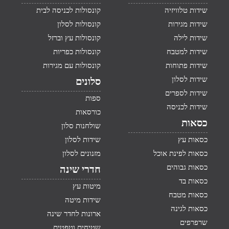
שידות טלוויזיה
קונסולות לכניסה לבית
שידות מגירות
קונסולות לסלון
שידות לילה
קונסולות עץ וברזל
שידות למטבח
קונסולות כפריות
שידות פתוחות
קונסולות עם מגירות
שידות לסלון
סלונים
שידות לספרים
ספות
שידות לכניסה
כורסאות
כסאות
שולחנות סלון
כסאות עץ
שידות לסלון
כסאות לפינת אוכל
מזנונים לסלון
כסאות גבוהים
חדרי שינה
כסאות בד
מיטות עץ
כסאות מטבח
שידות מיטה
כסאות לגינה
ארונות לחדר שינה
שרפרפים
שטיחים וטפטים