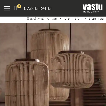
Ski
Menu
0
072-3319433
t
mai
עמוד הבית
חנות רהיטים
זמני
אהיל Barrel
conten