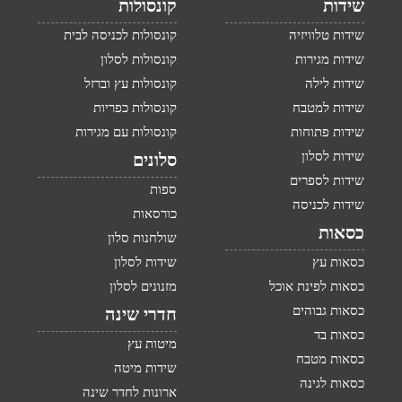
שידות
קונסולות
שידות טלוויזיה
קונסולות לכניסה לבית
שידות מגירות
קונסולות לסלון
שידות לילה
קונסולות עץ וברזל
שידות למטבח
קונסולות כפריות
שידות פתוחות
קונסולות עם מגירות
שידות לסלון
סלונים
שידות לספרים
ספות
שידות לכניסה
כורסאות
כסאות
שולחנות סלון
כסאות עץ
שידות לסלון
כסאות לפינת אוכל
מזנונים לסלון
כסאות גבוהים
חדרי שינה
כסאות בד
מיטות עץ
כסאות מטבח
שידות מיטה
כסאות לגינה
ארונות לחדר שינה