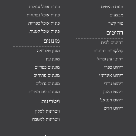
חנות רהיטים
פינות אוכל עגולות
מבצעים
פינות אוכל נפתחות
צור קשר
פינות אוכל כפריות
פינות אוכל קטנות
רהיטים
מזנונים
רהיטים לבית
קולקציות רהיטים
מזנון טלוויזיה
רהיטי עץ וברזל
מזנון עץ
ריהוט כפרי
מזנונים כפריים
ריהוט אינדונזי
מזנונים פתוחים
ריהוט נורדי
מזנונים גדולים
ריהוט ראטן
מזנונים עם מגירות
ריהוט וינטאג'
ויטרינות
ריהוט חדש
ויטרינות לסלון
ויטרינות למטבח