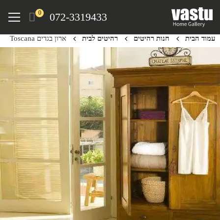
Ski
Menu
0
072-3319433
t
mai
עמוד הבית
חנות רהיטים
רהיטים לבית
ארון בגדים Toscana
conten