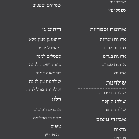
שרפרפים
שטיחים וטפטים
ספסלי עץ
ארונות וספריות
ריהוט גן
ארונות ויטרינה
ריהוט גן מעץ מלא
ספריות לבית
ריהוט למרפסת
ארונות בגדים
ספסלים לגינה
ארונות ספרים
פינות ישיבה לגינה
ארונות
כורסאות לגינה
שולחנות עץ לגינה
שולחנות
שולחנות אוכל לגינה
שולחנות עבודה
בלוג
שולחנות קפה
שולחנות צד
מדברים רהיטים
מאחורי הקלעים
אביזרי עיצוב
טיפים
מראות
רהיטי עץ
טפטים