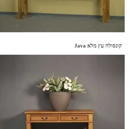
קונסולה עץ מלא Java