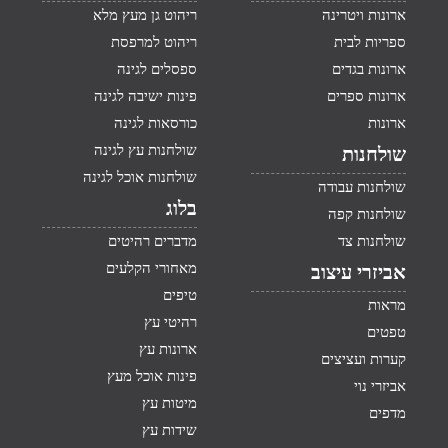
ארונות ויטרינה
ריהוט גן מעץ מלא
ספריות לבית
ריהוט למרפסת
ארונות בגדים
ספסלים לגינה
ארונות ספרים
פינות ישיבה לגינה
ארונות
כורסאות לגינה
שולחנות עץ לגינה
שולחנות
שולחנות אוכל לגינה
שולחנות עבודה
בלוג
שולחנות קפה
שולחנות צד
מדברים רהיטים
מאחורי הקלעים
אביזרי עיצוב
טיפים
מראות
רהיטי עץ
טפטים
ארונות עץ
קערות ועציצים
פינות אוכל מעץ
אביזרי נוי
מיטות עץ
מדפים
שידות עץ