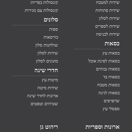
שידות למטבח
קונסולות כפריות
שידות פתוחות
קונסולות עם מגירות
שידות לסלון
סלונים
שידות לספרים
ספות
שידות לכניסה
כורסאות
כסאות
שולחנות סלון
כסאות עץ
שידות לסלון
כסאות לפינת אוכל
מזנונים לסלון
כסאות גבוהים
חדרי שינה
כסאות בד
מיטות עץ
כסאות מטבח
שידות מיטה
כסאות לגינה
ארונות לחדר שינה
שרפרפים
שטיחים וטפטים
ספסלי עץ
ארונות וספריות
ריהוט גן