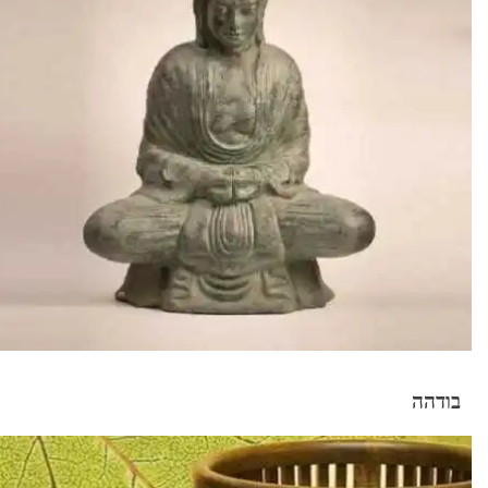
בודהה