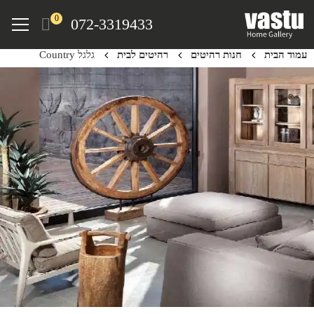
Ski
Menu
0
072-3319433
t
mai
עמוד הבית
חנות רהיטים
רהיטים לבית
גלגל Country
conten