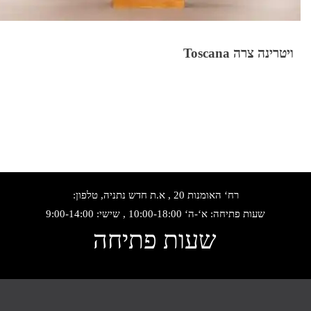
ויטרינה צרה Toscana
רח‘ האומנות 20 , א.ת חדש נתניה, טלפון:
שעות פתיחה: א‘-ה‘ 10:00-18:00 , שישי: 9:00-14:00
שעות פתיחה