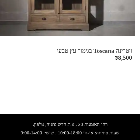
ויטרינה Toscana בגימור עץ טבעי
₪
8,500
רח‘ האומנות 20 , א.ת חדש נתניה, טלפון:
שעות פתיחה: א‘-ה‘ 10:00-18:00 , שישי: 9:00-14:00