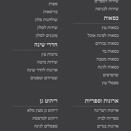
שידות לספרים
ספות
שידות לכניסה
כורסאות
כסאות
שולחנות סלון
כסאות עץ
שידות לסלון
כסאות לפינת אוכל
מזנונים לסלון
כסאות גבוהים
חדרי שינה
כסאות בד
מיטות עץ
כסאות מטבח
שידות מיטה
כסאות לגינה
ארונות לחדר שינה
שרפרפים
שטיחים וטפטים
ספסלי עץ
ארונות וספריות
ריהוט גן
ארונות ויטרינה
ריהוט גן מעץ מלא
ספריות לבית
ריהוט למרפסת
ארונות בגדים
ספסלים לגינה