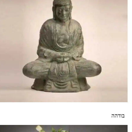
בודהה