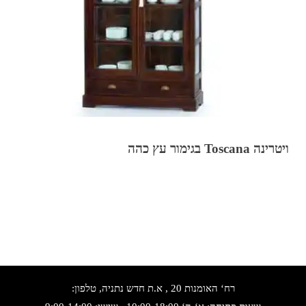
ויטרינה Toscana בגימור עץ כהה
רח‘ האומנות 20 , א.ת חדש נתניה, טלפון: