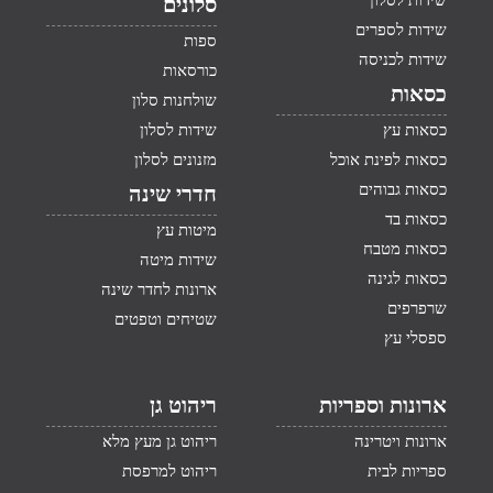
שידות לסלון
סלונים
שידות לספרים
ספות
שידות לכניסה
כורסאות
כסאות
שולחנות סלון
כסאות עץ
שידות לסלון
כסאות לפינת אוכל
מזנונים לסלון
כסאות גבוהים
חדרי שינה
כסאות בד
מיטות עץ
כסאות מטבח
שידות מיטה
כסאות לגינה
ארונות לחדר שינה
שרפרפים
שטיחים וטפטים
ספסלי עץ
ארונות וספריות
ריהוט גן
ארונות ויטרינה
ריהוט גן מעץ מלא
ספריות לבית
ריהוט למרפסת