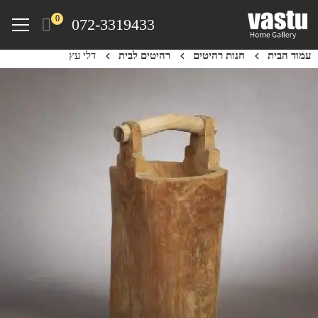
Ski
Menu
0
072-3319433
t
mai
עמוד הבית
חנות רהיטים
רהיטים לבית
דלי עץ
conten