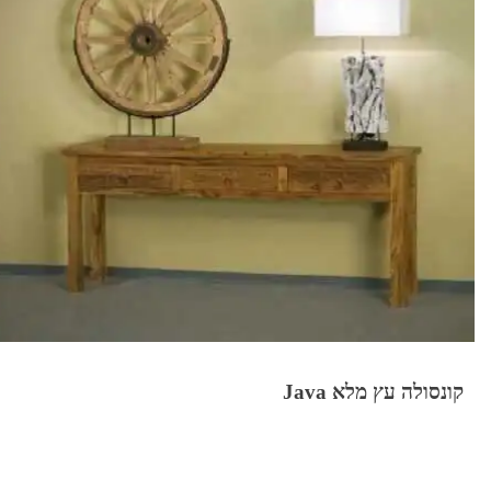
קונסולה עץ מלא Java