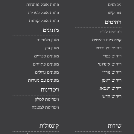
מבצעים
פינות אוכל נפתחות
צור קשר
פינות אוכל כפריות
פינות אוכל קטנות
רהיטים
מזנונים
רהיטים לבית
קולקציות רהיטים
מזנון טלוויזיה
רהיטי עץ וברזל
מזנון עץ
ריהוט כפרי
מזנונים כפריים
ריהוט אינדונזי
מזנונים פתוחים
ריהוט נורדי
מזנונים גדולים
ריהוט ראטן
מזנונים עם מגירות
ריהוט וינטאג'
ויטרינות
ריהוט חדש
ויטרינות לסלון
ויטרינות למטבח
שידות
קונסולות