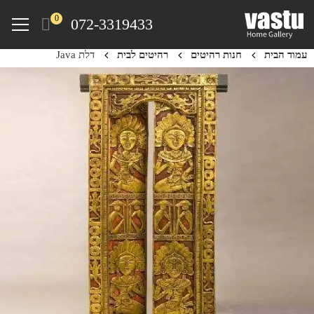
Ski
Menu
0
072-3319433
t
mai
עמוד הבית
חנות רהיטים
רהיטים לבית
דלת Java
conten