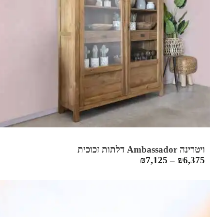
ויטרינה Ambassador דלתות זכוכית
₪
7,125
–
₪
6,375