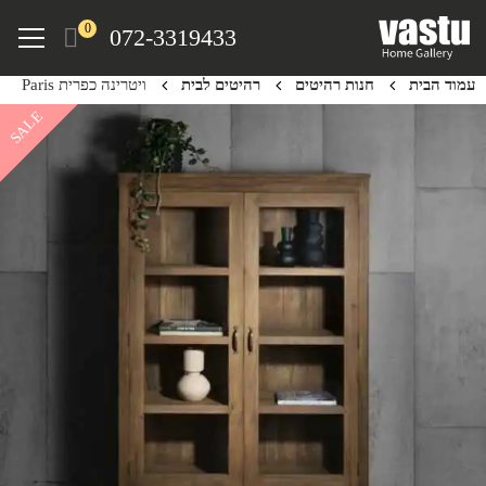
Ski
Menu
0
072-3319433
t
mai
עמוד הבית
חנות רהיטים
רהיטים לבית
ויטרינה כפרית Paris
conten
SALE