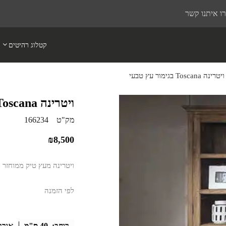
ו איתנו קשר
קטלוג רהיטים
ויטרינה Toscana בגימור עץ טבעי
ויטרינה Toscana בגימור עץ טבעי
מק"ט
166234
₪
8,500
ויטרינה מעץ טיק ממוחזר מ
לפי הזמנה
רוחב:
40 ס"מ
אורך