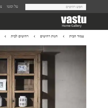
Ski
על וסטו
צר
t
mai
conten
עמוד הבית
חנות רהיטים
רהיטים לבית