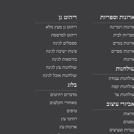
רונות וספריות
ריהוט גן
רונות ויטרינה
ריהוט גן מעץ מלא
פריות לבית
ריהוט למרפסת
רונות בגדים
ספסלים לגינה
רונות ספרים
פינות ישיבה לגינה
רונות
כורסאות לגינה
שולחנות עץ לגינה
ולחנות
שולחנות אוכל לגינה
ולחנות עבודה
בלוג
ולחנות קפה
ולחנות צד
מדברים רהיטים
מאחורי הקלעים
ביזרי עיצוב
טיפים
ראות
רהיטי עץ
פטים
ארונות עץ
ערות ועציצים