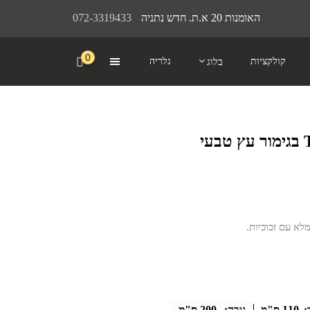
האומנות 20 א.ת. חדש נתניה
072-3319433
0
קולקציות
גלריה
בלוג
לא עם זכוכיות.
:
110 ס"מ
גובה:
200 ס"מ