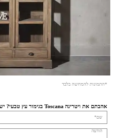
*התמונות להמחשה בלבד
אהבתם את ויטרינה Toscana בגימור עץ טבעי? יש לכם שאלה?