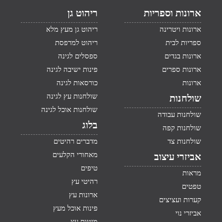
ארונות וספריות
ריהוט גן
ארונות ויטרינה
ריהוט גן מעץ מלא
ספריות לבית
ריהוט למרפסת
ארונות בגדים
ספסלים לגינה
ארונות ספרים
פינות ישיבה לגינה
ארונות
כורסאות לגינה
שולחנות עץ לגינה
שולחנות
שולחנות אוכל לגינה
שולחנות עבודה
בלוג
שולחנות קפה
שולחנות צד
מדברים רהיטים
מאחורי הקלעים
אביזרי עיצוב
טיפים
מראות
רהיטי עץ
טפטים
ארונות עץ
קערות ועציצים
פינות אוכל מעץ
אביזרי נוי
מיטות עץ