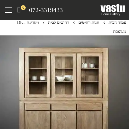
Ski
Menu
0
072-3319433
t
mai
עמוד הבית
חנות רהיטים
רהיטים לבית
ויטרינה Diva
conten
מעוצבת