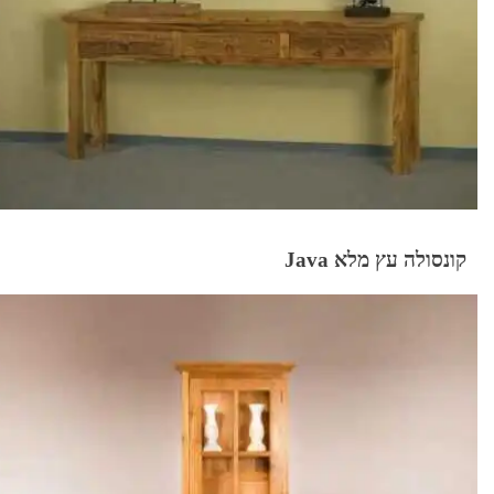
קונסולה עץ מלא Java