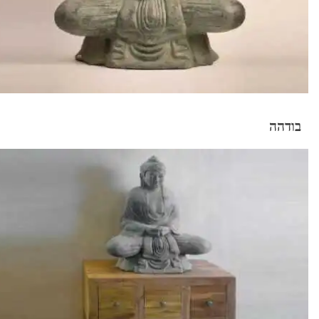
בודהה