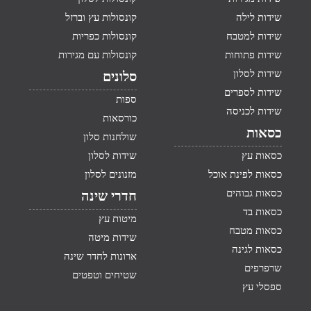
שידות לילה
קונסולות עץ וברזל
שידות למטבח
קונסולות כפריות
שידות פתוחות
קונסולות עם מגירות
שידות לסלון
סלונים
שידות לספרים
ספות
שידות לכניסה
כורסאות
כסאות
שולחנות סלון
כסאות עץ
שידות לסלון
כסאות לפינת אוכל
מזנונים לסלון
כסאות גבוהים
חדרי שינה
כסאות בד
מיטות עץ
כסאות מטבח
שידות מיטה
כסאות לגינה
ארונות לחדר שינה
שרפרפים
שטיחים וטפטים
ספסלי עץ