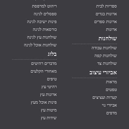
ספריות לבית
ריהוט למרפסת
ארונות בגדים
ספסלים לגינה
ארונות ספרים
פינות ישיבה לגינה
ארונות
כורסאות לגינה
שולחנות עץ לגינה
שולחנות
שולחנות אוכל לגינה
שולחנות עבודה
בלוג
שולחנות קפה
שולחנות צד
מדברים רהיטים
מאחורי הקלעים
אביזרי עיצוב
טיפים
מראות
רהיטי עץ
טפטים
ארונות עץ
קערות ועציצים
פינות אוכל מעץ
אביזרי נוי
מיטות עץ
מדפים
שידות עץ