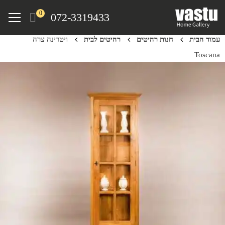
Ski
Menu
0
072-3319433
t
mai
עמוד הבית
חנות רהיטים
רהיטים לבית
ויטרינה צרה
conten
Toscana