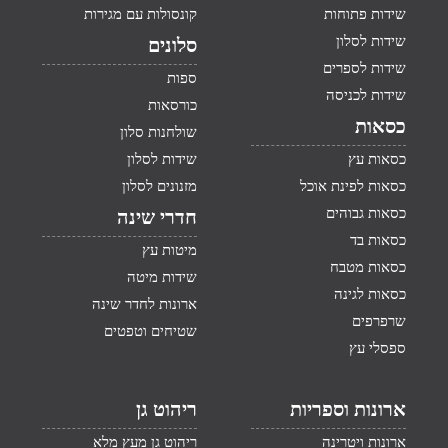
שידות פתוחות
קונסולות עם מגירות
שידות לסלון
סלונים
שידות לספרים
ספות
שידות לכניסה
כורסאות
כסאות
שולחנות סלון
כסאות עץ
שידות לסלון
כסאות לפינת אוכל
מזנונים לסלון
כסאות גבוהים
חדרי שינה
כסאות בד
מיטות עץ
כסאות מטבח
שידות מיטה
כסאות לגינה
ארונות לחדר שינה
שרפרפים
שטיחים וטפטים
ספסלי עץ
ארונות וספריות
ריהוט גן
ארונות ויטרינה
ריהוט גן מעץ מלא