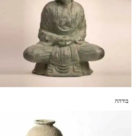
בודהה