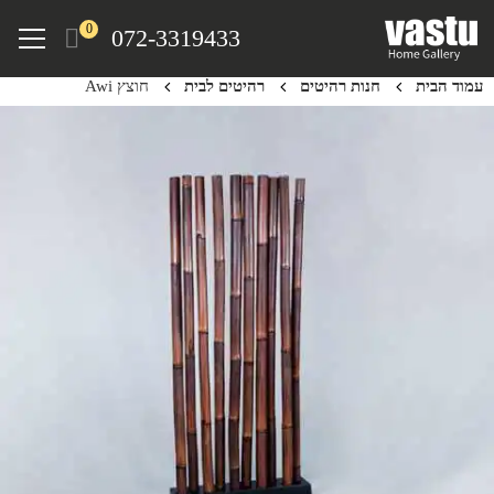
Ski
Menu
0
072-3319433
t
mai
עמוד הבית
חנות רהיטים
רהיטים לבית
חוצץ Awi
conten