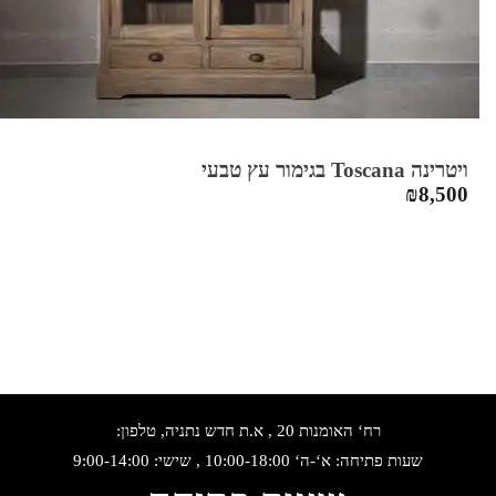
ויטרינה Toscana בגימור עץ טבעי
₪
8,500
רח‘ האומנות 20 , א.ת חדש נתניה, טלפון:
שעות פתיחה: א‘-ה‘ 10:00-18:00 , שישי: 9:00-14:00