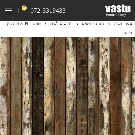
Ski
Menu
0
072-3319433
t
mai
עמוד הבית
חנות רהיטים
רהיטים לבית
טפט Phe מחקה עץ
conten
טבעי