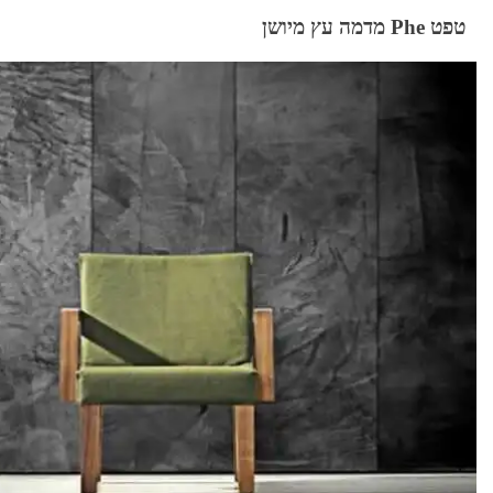
טפט Phe מדמה עץ מיושן