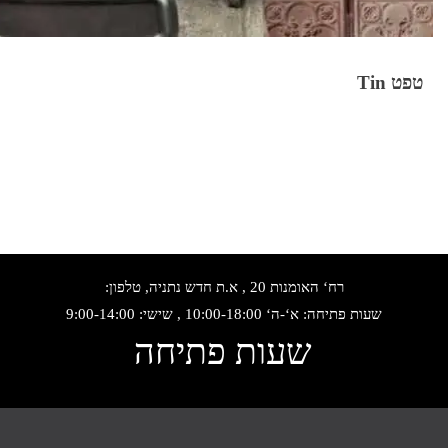
טפט Tin
רח‘ האומנות 20 , א.ת חדש נתניה, טלפון:
שעות פתיחה: א‘-ה‘ 10:00-18:00 , שישי: 9:00-14:00
שעות פתיחה