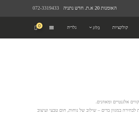
האומנות 20 א.ת. חדש נתניה
072-3319433
0
קולקציות
גלריה
בלוג
ווים אלגנטיים ומאוזנים.
 לבחירה במגוון בדים – שילוב של נוחות, חום טבעי ועיצוב