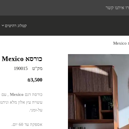
ו איתנו קשר
קטלוג רהיטים
Me
כורסא Mexico
מק"ט
190015
₪
3,500
כורסה דגם
Mexico
, עם ק
עשויה עץ אלון מלא וניתנת
על-זמני.
אספקה עד 60 יום.