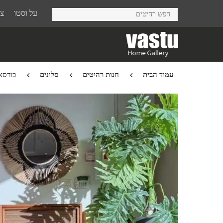
Ski
על וסטו
צר
t
mai
conten
עמוד הבית
חנות רהיטים
סלונים
כורסא xico