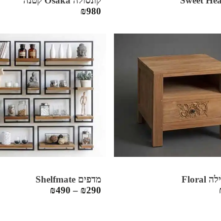
קונסולה Osaka קטנה
₪
980
Flora
מדפים Shelfmate
₪
490
–
₪
290