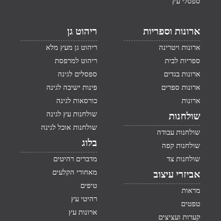
ספסלי עץ
ארונות וספריות
ריהוט גן
ארונות ויטרינה
ריהוט גן מעץ מלא
ספריות לבית
ריהוט למרפסת
ארונות בגדים
ספסלים לגינה
ארונות ספרים
פינות ישיבה לגינה
ארונות
כורסאות לגינה
שולחנות עץ לגינה
שולחנות
שולחנות אוכל לגינה
שולחנות עבודה
בלוג
שולחנות קפה
שולחנות צד
מדברים רהיטים
מאחורי הקלעים
אביזרי עיצוב
טיפים
מראות
רהיטי עץ
טפטים
ארונות עץ
קערות ועציצים