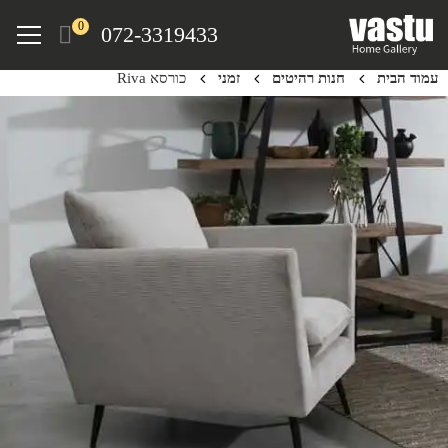
Ski
Menu
0
072-3319433
t
mai
עמוד הבית
חנות רהיטים
זמני
כורסא Riva
conten