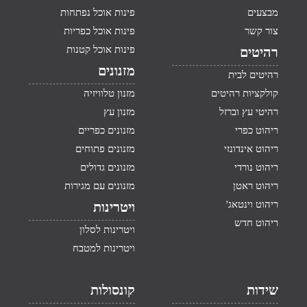
מבצעים
פינות אוכל נפתחות
צור קשר
פינות אוכל כפריות
פינות אוכל קטנות
רהיטים
מזנונים
רהיטים לבית
קולקציות רהיטים
מזנון טלוויזיה
רהיטי עץ וברזל
מזנון עץ
ריהוט כפרי
מזנונים כפריים
ריהוט אינדונזי
מזנונים פתוחים
ריהוט נורדי
מזנונים גדולים
ריהוט ראטן
מזנונים עם מגירות
ריהוט וינטאג'
ויטרינות
ריהוט חדש
ויטרינות לסלון
ויטרינות למטבח
שידות
קונסולות