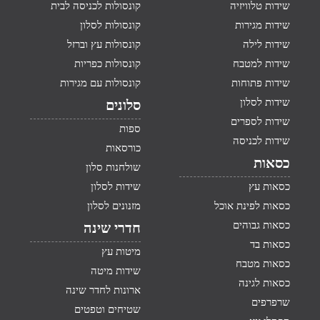
שידות טלוויזיה
קונסולות לכניסה לבית
שידות מגירות
קונסולות לסלון
שידות לילה
קונסולות עץ וברזל
שידות למטבח
קונסולות כפריות
שידות פתוחות
קונסולות עם מגירות
שידות לסלון
סלונים
שידות לספרים
ספות
שידות לכניסה
כורסאות
כסאות
שולחנות סלון
כסאות עץ
שידות לסלון
כסאות לפינת אוכל
מזנונים לסלון
כסאות גבוהים
חדרי שינה
כסאות בד
מיטות עץ
כסאות מטבח
שידות מיטה
כסאות לגינה
ארונות לחדר שינה
שרפרפים
שטיחים וטפטים