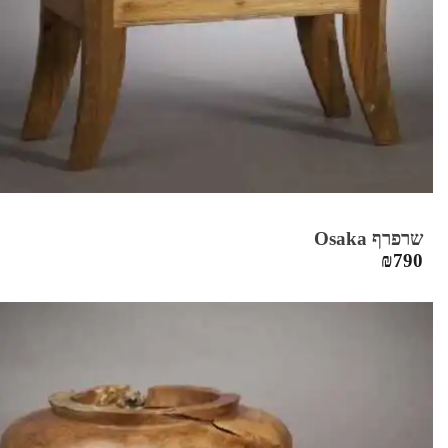
שרפרף Osaka
₪
790