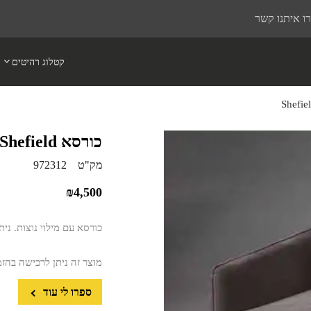
ו איתנו קשר
קטלוג רהיטים
כורסא Shefield
מק"ט
972312
₪
4,500
כורסא עם מילוי נוצות. ניתן
מוצר זה ניתן לרכישה בהז
ספרו לי עוד