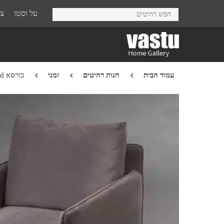
Ski
על וסטו
צר
t
mai
conten
עמוד הבית
חנות רהיטים
זמני
כורסא Shefield