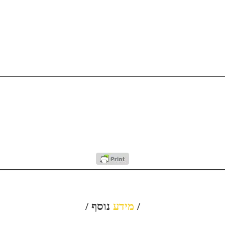
/
מידע
נוסף /