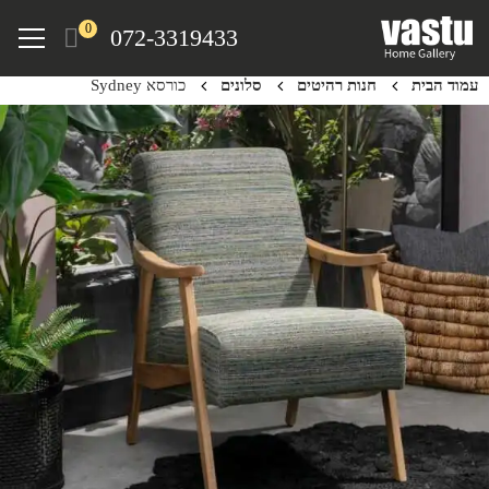
Ski
Menu
0
072-3319433
t
mai
עמוד הבית
חנות רהיטים
סלונים
כורסא Sydney
conten