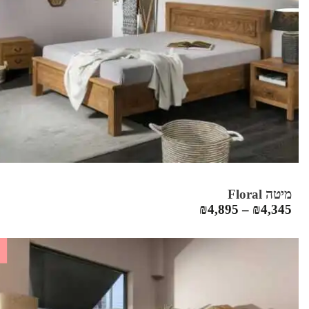
מיטה Floral
₪
4,895
–
₪
4,345