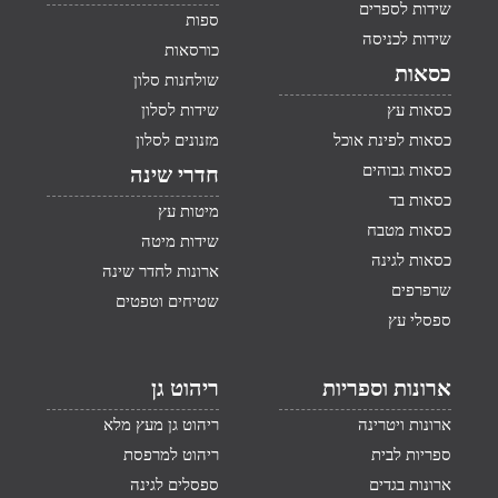
שידות לספרים
ספות
שידות לכניסה
כורסאות
כסאות
שולחנות סלון
כסאות עץ
שידות לסלון
כסאות לפינת אוכל
מזנונים לסלון
כסאות גבוהים
חדרי שינה
כסאות בד
מיטות עץ
כסאות מטבח
שידות מיטה
כסאות לגינה
ארונות לחדר שינה
שרפרפים
שטיחים וטפטים
ספסלי עץ
ארונות וספריות
ריהוט גן
ארונות ויטרינה
ריהוט גן מעץ מלא
ספריות לבית
ריהוט למרפסת
ארונות בגדים
ספסלים לגינה