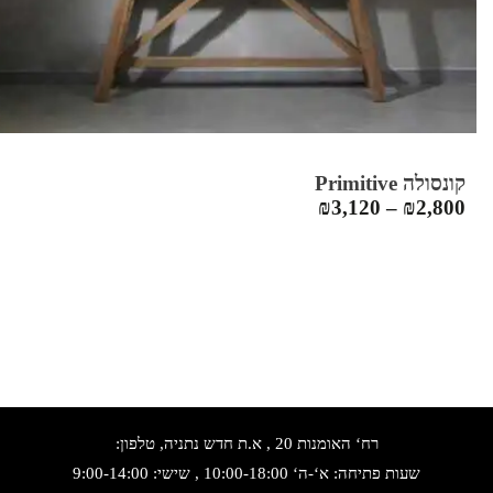
קונסולה Primitive
₪
3,120
–
₪
2,800
רח‘ האומנות 20 , א.ת חדש נתניה, טלפון:
שעות פתיחה: א‘-ה‘ 10:00-18:00 , שישי: 9:00-14:00