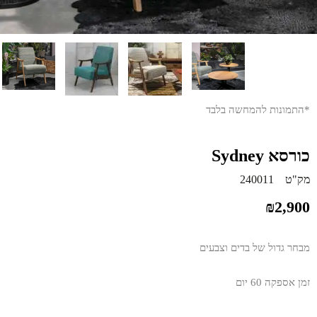
*התמונות להמחשה בלבד
כורסא Sydney
מק"ט
240011
₪
2,900
מבחר גדול של בדים וצבעים
זמן אספקה 60 יום