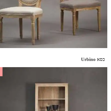
כסא Urbino