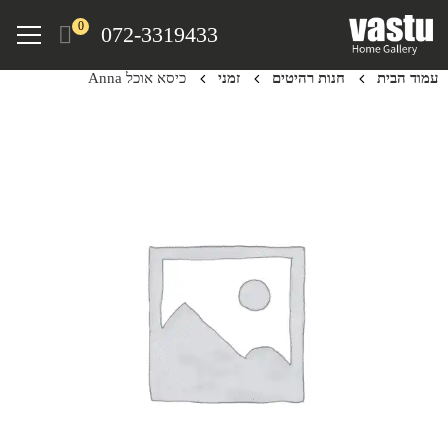
Ski
Menu
0
072-3319433
t
mai
עמוד הבית
חנות רהיטים
זמני
כיסא אוכל Anna
conten