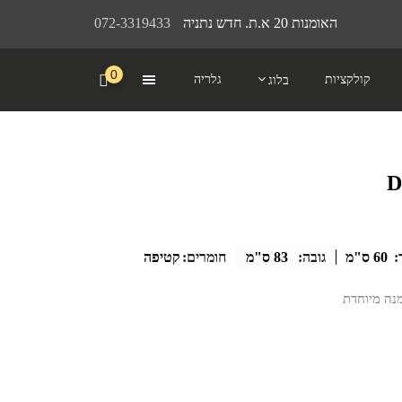
האומנות 20 א.ת. חדש נתניה
072-3319433
0
קולקציות
גלריה
בלוג
:
60 ס"מ
גובה:
83 ס"מ
חומרים:
קטיפה
מנה מיוחדת