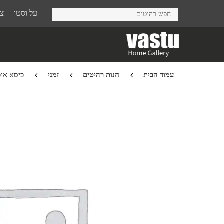
Ski
על וסטו
צר
t
mai
conten
עמוד הבית
חנות רהיטים
זמני
כיסא אוכל ar