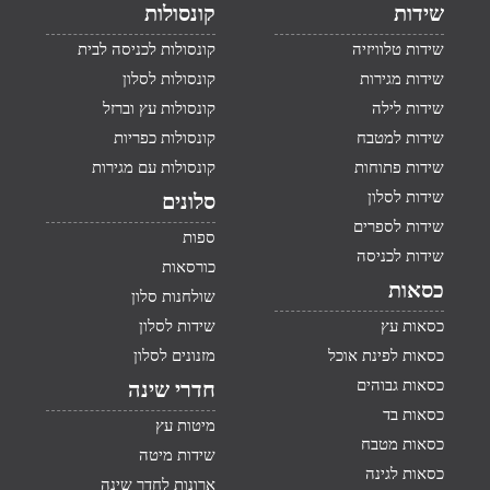
שידות
קונסולות
שידות טלוויזיה
קונסולות לכניסה לבית
שידות מגירות
קונסולות לסלון
שידות לילה
קונסולות עץ וברזל
שידות למטבח
קונסולות כפריות
שידות פתוחות
קונסולות עם מגירות
שידות לסלון
סלונים
שידות לספרים
ספות
שידות לכניסה
כורסאות
כסאות
שולחנות סלון
כסאות עץ
שידות לסלון
כסאות לפינת אוכל
מזנונים לסלון
כסאות גבוהים
חדרי שינה
כסאות בד
מיטות עץ
כסאות מטבח
שידות מיטה
כסאות לגינה
ארונות לחדר שינה