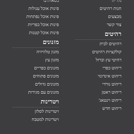
גלריה
כסאות בר
חנות רהיטים
פינות אוכל עגולות
מבצעים
פינות אוכל נפתחות
צור קשר
פינות אוכל כפריות
פינות אוכל קטנות
רהיטים
מזנונים
רהיטים לבית
קולקציות רהיטים
מזנון טלוויזיה
רהיטי עץ וברזל
מזנון עץ
ריהוט כפרי
מזנונים כפריים
ריהוט אינדונזי
מזנונים פתוחים
ריהוט נורדי
מזנונים גדולים
ריהוט ראטן
מזנונים עם מגירות
ריהוט וינטאג'
ויטרינות
ריהוט חדש
ויטרינות לסלון
ויטרינות למטבח