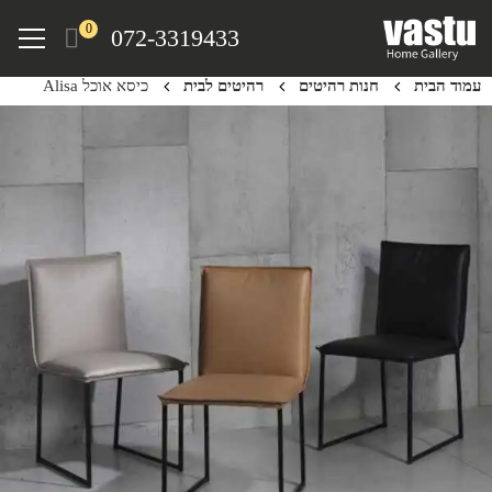
Ski
Menu
0
072-3319433
t
mai
עמוד הבית
חנות רהיטים
רהיטים לבית
כיסא אוכל Alisa
conten