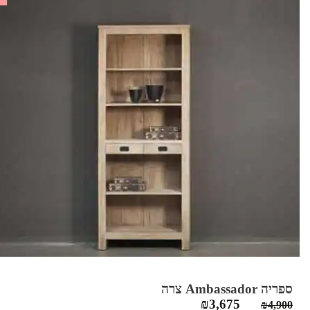
ספריה Ambassador צרה
המחיר
המחיר
₪
3,675
₪
4,900