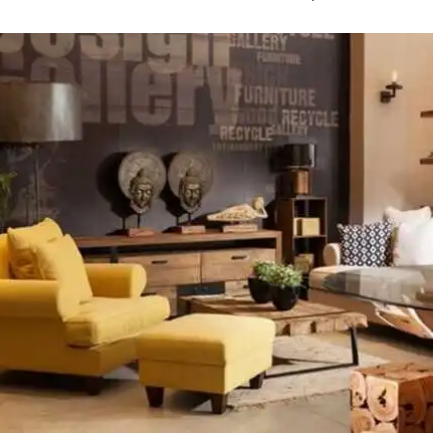
המקורי
הנוכחי
היה:
הוא:
₪3,675.
₪4,900.