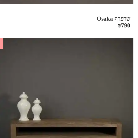
שרפרף Osaka
₪
790