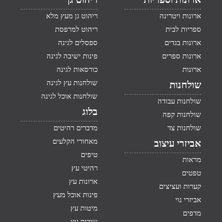
ארונות ויטרינה
ריהוט גן מעץ מלא
ספריות לבית
ריהוט למרפסת
ארונות בגדים
ספסלים לגינה
ארונות ספרים
פינות ישיבה לגינה
ארונות
כורסאות לגינה
שולחנות עץ לגינה
שולחנות
שולחנות אוכל לגינה
שולחנות עבודה
בלוג
שולחנות קפה
שולחנות צד
מדברים רהיטים
מאחורי הקלעים
אביזרי עיצוב
טיפים
מראות
רהיטי עץ
טפטים
ארונות עץ
קערות ועציצים
פינות אוכל מעץ
אביזרי נוי
מיטות עץ
מדפים
שידות עץ