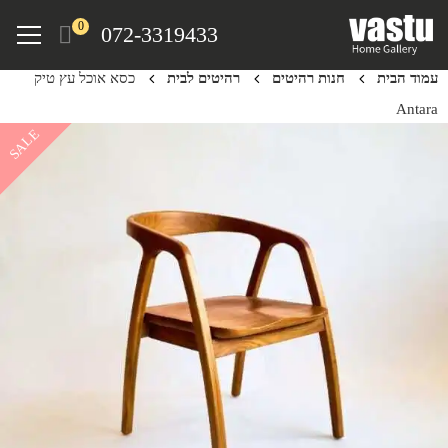
Ski
Menu
0
072-3319433
t
mai
עמוד הבית
חנות רהיטים
רהיטים לבית
כסא אוכל עץ טיק
conten
Antara
SALE