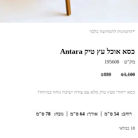
*התמונות להמחשה בלבד
כסא אוכל עץ טיק Antara
מק"ט
195608
המחיר
המחיר
₪
880
₪
1,100
המקורי
הנוכחי
היה:
הוא:
כסא ייחודי מעץ טיק מלא עם צורת ישיבה נוחה במיוחד!
₪880.
₪1,100.
רוחב:
54 ס"מ
אורך:
64 ס"מ
גובה:
78 ס"מ
18 במלאי