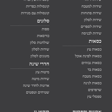
שידות למטבח
קונסולות כפריות
שידות פתוחות
קונסולות עם מגירות
שידות לסלון
סלונים
שידות לספרים
ספות
שידות לכניסה
כורסאות
כסאות
שולחנות סלון
כסאות עץ
שידות לסלון
כסאות לפינת אוכל
מזנונים לסלון
כסאות גבוהים
חדרי שינה
כסאות בד
מיטות עץ
כסאות מטבח
שידות מיטה
כסאות לגינה
ארונות לחדר שינה
שרפרפים
שטיחים וטפטים
ספסלי עץ
ארונות וספריות
ריהוט גן