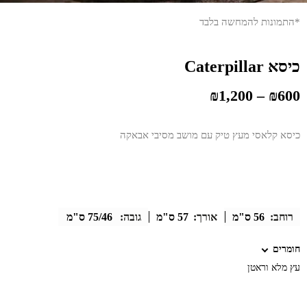
*התמונות להמחשה בלבד
כיסא Caterpillar
₪
1,200
–
₪
600
כיסא קלאסי מעץ טיק עם מושב מסיבי אבאקה
רוחב:
56 ס"מ
אורך:
57 ס"מ
גובה:
75/46 ס"מ
חומרים
עץ מלא וראטן