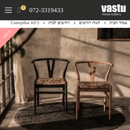
Ski
Menu
0
072-3319433
t
mai
עמוד הבית
חנות רהיטים
רהיטים לבית
כיסא Caterpillar
conten
SALE