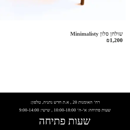
שולחן סלון Minimalisty
₪
1,200
רח‘ האומנות 20 , א.ת חדש נתניה, טלפון:
שעות פתיחה: א‘-ה‘ 10:00-18:00 , שישי: 9:00-14:00
שעות פתיחה