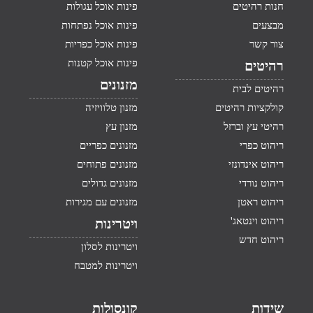
חנות רהיטים
פינות אוכל עגולות
מבצעים
פינות אוכל נפתחות
צור קשר
פינות אוכל כפריות
פינות אוכל קטנות
רהיטים
מזנונים
רהיטים לבית
קולקציות רהיטים
מזנון טלוויזיה
רהיטי עץ וברזל
מזנון עץ
ריהוט כפרי
מזנונים כפריים
ריהוט אינדונזי
מזנונים פתוחים
ריהוט נורדי
מזנונים גדולים
ריהוט ראטן
מזנונים עם מגירות
ריהוט וינטאג'
ויטרינות
ריהוט חדש
ויטרינות לסלון
ויטרינות למטבח
שידות
קונסולות