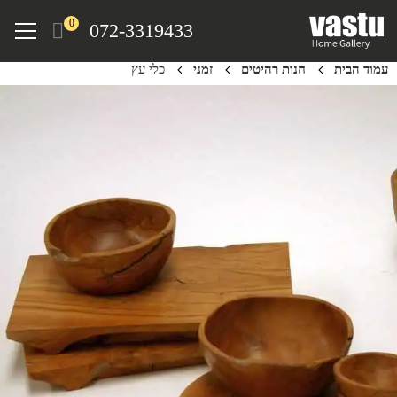
Ski
Menu
0
072-3319433
t
mai
עמוד הבית
חנות רהיטים
זמני
כלי עץ
conten