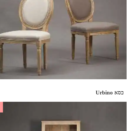
כסא Urbino