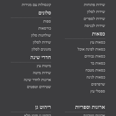
שידות פתוחות
קונסולות עם מגירות
שידות לסלון
סלונים
שידות לספרים
ספות
שידות לכניסה
כורסאות
כסאות
שולחנות סלון
כסאות עץ
שידות לסלון
כסאות לפינת אוכל
מזנונים לסלון
כסאות גבוהים
חדרי שינה
כסאות בד
מיטות עץ
כסאות מטבח
שידות מיטה
כסאות לגינה
ארונות לחדר שינה
שרפרפים
שטיחים וטפטים
ספסלי עץ
ארונות וספריות
ריהוט גן
ארונות ויטרינה
ריהוט גן מעץ מלא