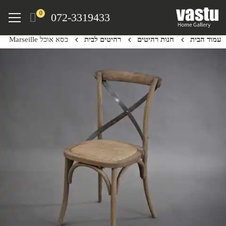
Ski
Menu
0
072-3319433
t
mai
עמוד הבית
חנות רהיטים
רהיטים לבית
כסא אוכל Marseille
conten