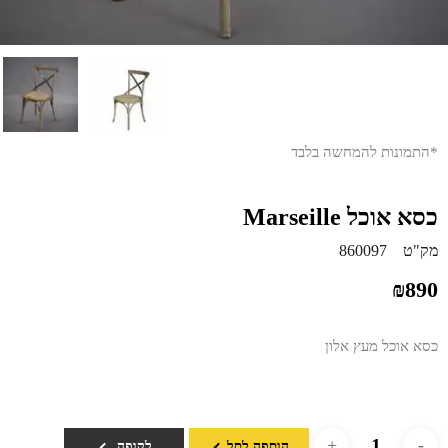
*התמונות להמחשה בלבד
כסא אוכל Marseille
מק"ט
860097
₪
890
כסא אוכל מעץ אלון
הוספה לסל
לקופה