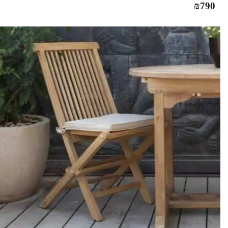
₪
790