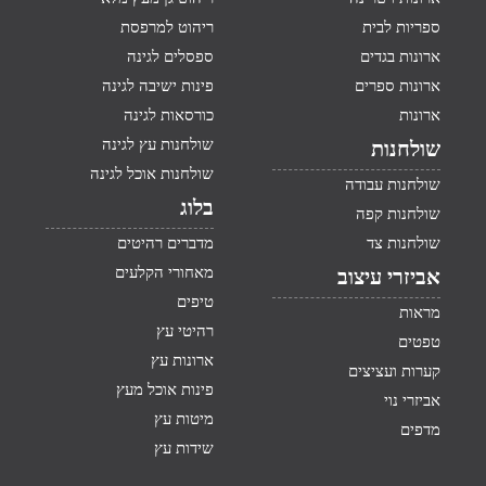
ספריות לבית
ריהוט למרפסת
ארונות בגדים
ספסלים לגינה
ארונות ספרים
פינות ישיבה לגינה
ארונות
כורסאות לגינה
שולחנות עץ לגינה
שולחנות
שולחנות אוכל לגינה
שולחנות עבודה
בלוג
שולחנות קפה
שולחנות צד
מדברים רהיטים
מאחורי הקלעים
אביזרי עיצוב
טיפים
מראות
רהיטי עץ
טפטים
ארונות עץ
קערות ועציצים
פינות אוכל מעץ
אביזרי נוי
מיטות עץ
מדפים
שידות עץ