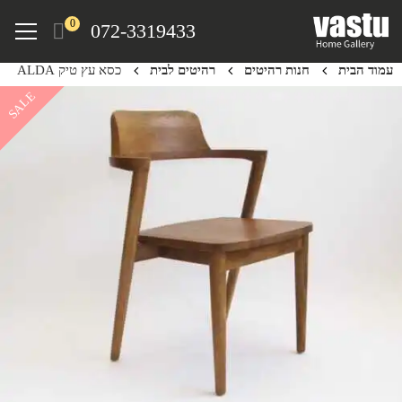
Ski
Menu
0
072-3319433
t
mai
עמוד הבית
חנות רהיטים
רהיטים לבית
כסא עץ טיק ALDA
conten
SALE