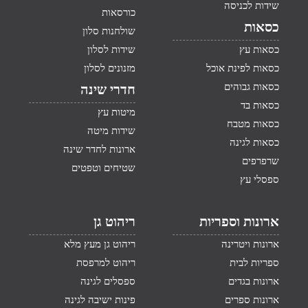
שידות לכניסה
כורסאות
כסאות
שולחנות סלון
כסאות עץ
שידות לסלון
כסאות לפינת אוכל
מזנונים לסלון
כסאות גבוהים
חדרי שינה
כסאות בד
מיטות עץ
כסאות מטבח
שידות מיטה
כסאות לגינה
ארונות לחדר שינה
שרפרפים
שטיחים וטפטים
ספסלי עץ
ארונות וספריות
ריהוט גן
ארונות ויטרינה
ריהוט גן מעץ מלא
ספריות לבית
ריהוט למרפסת
ארונות בגדים
ספסלים לגינה
ארונות ספרים
פינות ישיבה לגינה