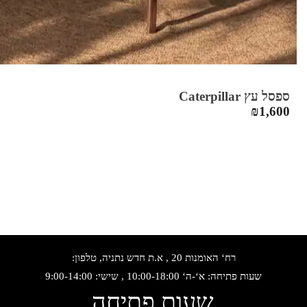
ספסל עץ Caterpillar
₪
1,600
רח‘ האומנות 20 , א.ת חדש נתניה, טלפון:
שעות פתיחה: א‘-ה‘ 10:00-18:00 , שישי: 9:00-14:00
שעות פתיחה