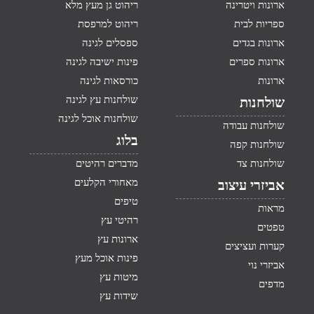
ארונות ויטרינה
ריהוט גן מעץ מלא
ספריות לבית
ריהוט למרפסת
ארונות בגדים
ספסלים לגינה
ארונות ספרים
פינות ישיבה לגינה
ארונות
כורסאות לגינה
שולחנות עץ לגינה
שולחנות
שולחנות אוכל לגינה
שולחנות עבודה
בלוג
שולחנות קפה
שולחנות צד
מדברים רהיטים
מאחורי הקלעים
אביזרי עיצוב
טיפים
מראות
רהיטי עץ
טפטים
ארונות עץ
קערות ועציצים
פינות אוכל מעץ
אביזרי נוי
מיטות עץ
מדפים
שידות עץ