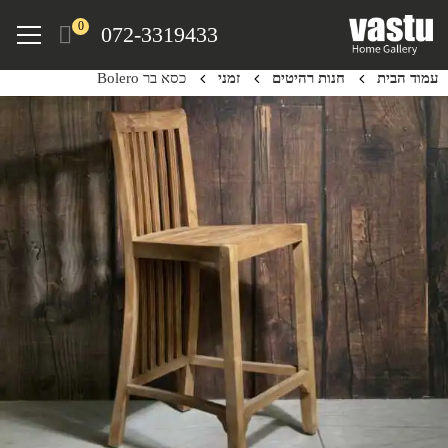
Ski
Menu
0
072-3319433
t
mai
עמוד הבית
חנות רהיטים
זמני
כסא בר Bolero
conten