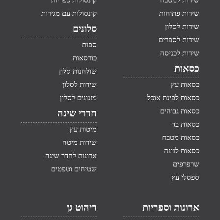
שידות למטבח
קונסולות כפריות
שידות פתוחות
קונסולות עם מגירות
שידות לסלון
סלונים
שידות לספרים
ספות
שידות לכניסה
כורסאות
כסאות
שולחנות סלון
כסאות עץ
שידות לסלון
כסאות לפינת אוכל
מזנונים לסלון
כסאות גבוהים
חדרי שינה
כסאות בד
מיטות עץ
כסאות מטבח
שידות מיטה
כסאות לגינה
ארונות לחדר שינה
שרפרפים
שטיחים וטפטים
ספסלי עץ
ארונות וספריות
ריהוט גן