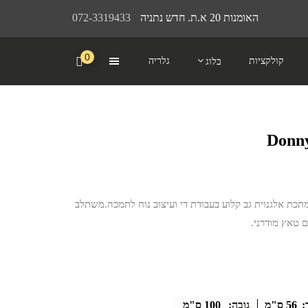
האומנות 20 א.ת. חדש נתניה
072-3319433
0
קולקציות
גלריה
בלוג
י
כת אלגנוית גב קלוע בעבודת די ועיצוב נוח לתמכה.משתלב
 טאץ מודרני.
:
56 ס"מ
גובה:
100 ס"מ