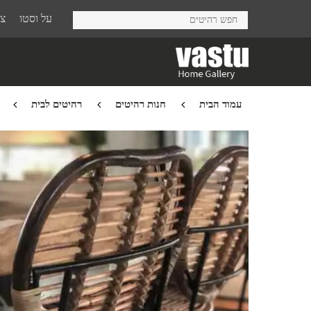
Ski
על וסטו
צר
t
mai
conten
עמוד הבית
חנות רהיטים
רהיטים לבית