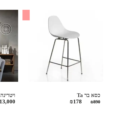
SALE
כסא בר Ta
ויטרינה ordoba
המחיר
המחיר
13,000
₪
178
₪
890
המקורי
הנוכחי
היה:
הוא:
₪178.
₪890.