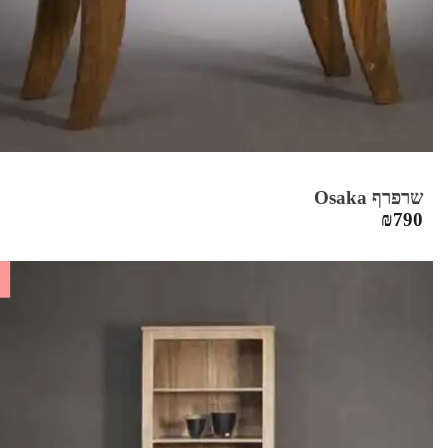
שרפרף Osaka
₪
790