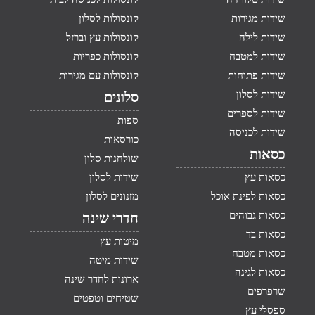
שידות מגירות
קונסולות לסלון
שידות לילה
קונסולות עץ וברזל
שידות למטבח
קונסולות כפריות
שידות פתוחות
קונסולות עם מגירות
שידות לסלון
סלונים
שידות לספרים
ספות
שידות לכניסה
כורסאות
כסאות
שולחנות סלון
כסאות עץ
שידות לסלון
כסאות לפינת אוכל
מזנונים לסלון
כסאות גבוהים
חדרי שינה
כסאות בד
מיטות עץ
כסאות מטבח
שידות מיטה
כסאות לגינה
ארונות לחדר שינה
שרפרפים
שטיחים וטפטים
ספסלי עץ