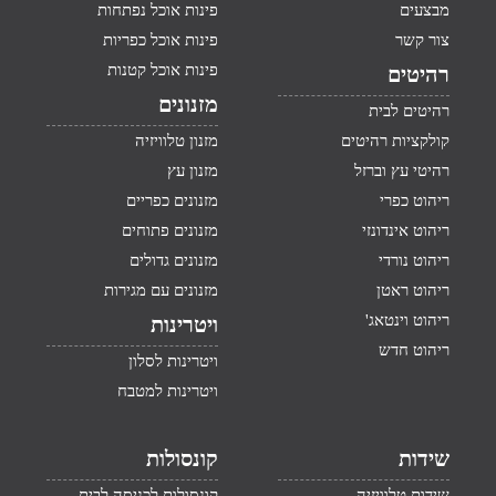
מבצעים
פינות אוכל נפתחות
צור קשר
פינות אוכל כפריות
פינות אוכל קטנות
רהיטים
מזנונים
רהיטים לבית
קולקציות רהיטים
מזנון טלוויזיה
רהיטי עץ וברזל
מזנון עץ
ריהוט כפרי
מזנונים כפריים
ריהוט אינדונזי
מזנונים פתוחים
ריהוט נורדי
מזנונים גדולים
ריהוט ראטן
מזנונים עם מגירות
ריהוט וינטאג'
ויטרינות
ריהוט חדש
ויטרינות לסלון
ויטרינות למטבח
שידות
קונסולות
שידות טלוויזיה
קונסולות לכניסה לבית