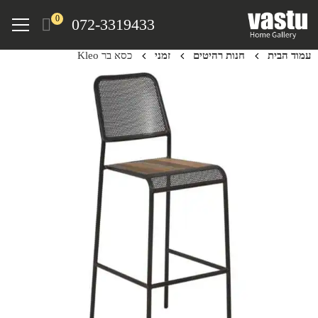
Ski
Menu
0
072-3319433
t
mai
עמוד הבית
חנות רהיטים
זמני
כסא בר Kleo
conten