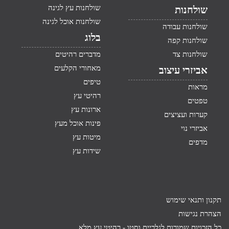
שולחנות עץ לגינה
שולחנות
שולחנות אוכל לגינה
שולחנות עבודה
בלוג
שולחנות קפה
שולחנות צד
מדברים רהיטים
מאחורי הקלעים
אביזרי עיצוב
טיפים
מראות
רהיטי עץ
טפטים
ארונות עץ
קערות ועציצים
פינות אוכל מעץ
אביזרי נוי
מיטות עץ
מדפים
שידות עץ
תקנון ותנאי שימוש
הצהרת נגישות
כל הזכויות שמורות לגלריית וסטו -
רהיטי עץ מלא