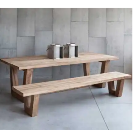
המקורי
הנוכחי
היה:
הוא:
₪790.
₪890.