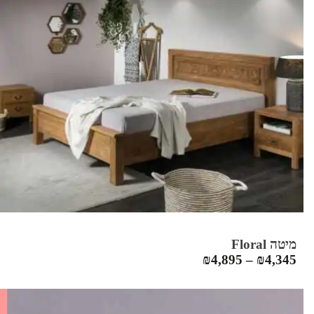
מיטה Floral
₪
4,895
–
₪
4,345