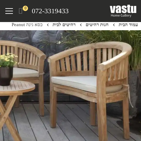
Ski
Menu
0
072-3319433
t
mai
עמוד הבית
חנות רהיטים
רהיטים לבית
כסא גינה Peanut
conten