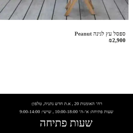
ספסל עץ לגינה Peanut
₪
2,900
רח‘ האומנות 20 , א.ת חדש נתניה, טלפון:
שעות פתיחה: א‘-ה‘ 10:00-18:00 , שישי: 9:00-14:00
שעות פתיחה