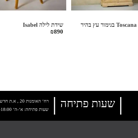
יר
שידת לילה Isabel
₪
890
שעות פתיחה
רח‘ האומנות 20 , א.ת חדש נתניה, טלפון:
שעות פתיחה: א‘-ה‘ 10:00-18:00 , שישי: 9:00-14:00