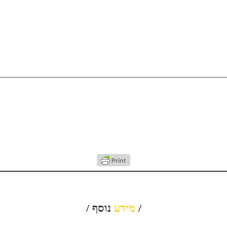
/
מידע
נוסף /