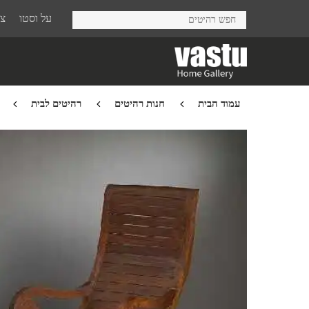
Ski
על וסטו
צר
t
mai
conten
עמוד הבית
חנות רהיטים
רהיטים לבית