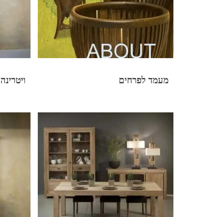
מעמד לפרחים
ויטרינה Toscana דלתות הז