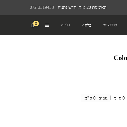
האומנות 20 א.ת. חדש נתניה
072-3319433
0
קולקציות
גלריה
בלוג
0 ס"מ
גובה:
0 ס"מ