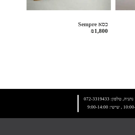
כסא Sempre
₪
1,800
072-3319433