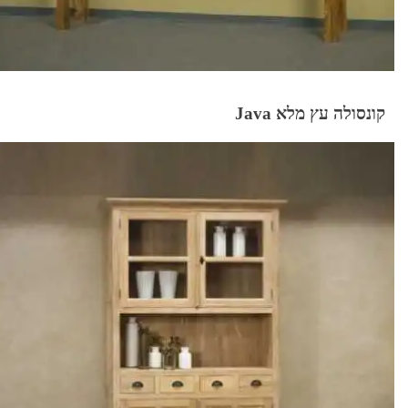
קונסולה עץ מלא Java