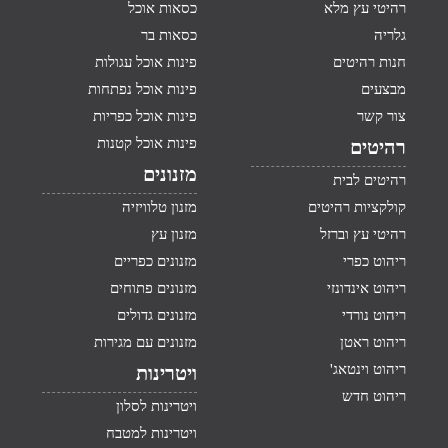
רהיטי עץ מלא
כסאות אוכל
גלריה
כסאות בר
חנות רהיטים
פינות אוכל עגולות
מבצעים
פינות אוכל נפתחות
צור קשר
פינות אוכל כפריות
פינות אוכל קטנות
רהיטים
מזנונים
רהיטים לבית
קולקציות רהיטים
מזנון טלוויזיה
רהיטי עץ וברזל
מזנון עץ
ריהוט כפרי
מזנונים כפריים
ריהוט אינדונזי
מזנונים פתוחים
ריהוט נורדי
מזנונים גדולים
ריהוט ראטן
מזנונים עם מגירות
ריהוט וינטאג'
ויטרינות
ריהוט חדש
ויטרינות לסלון
ויטרינות למטבח