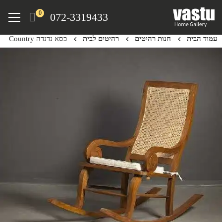
Ski
Menu
0
072-3319433
t
mai
עמוד הבית
חנות רהיטים
רהיטים לבית
כסא נדנדה Country
conten