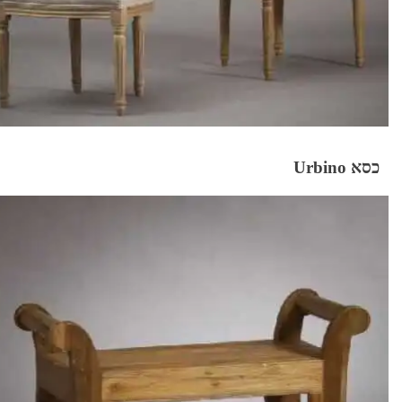
כסא Urbino