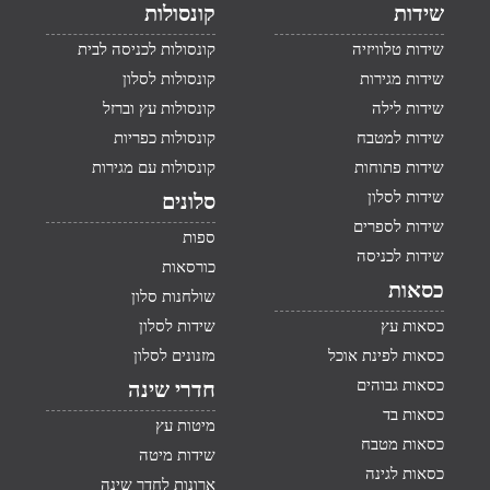
שידות
קונסולות
שידות טלוויזיה
קונסולות לכניסה לבית
שידות מגירות
קונסולות לסלון
שידות לילה
קונסולות עץ וברזל
שידות למטבח
קונסולות כפריות
שידות פתוחות
קונסולות עם מגירות
שידות לסלון
סלונים
שידות לספרים
ספות
שידות לכניסה
כורסאות
כסאות
שולחנות סלון
כסאות עץ
שידות לסלון
כסאות לפינת אוכל
מזנונים לסלון
כסאות גבוהים
חדרי שינה
כסאות בד
מיטות עץ
כסאות מטבח
שידות מיטה
כסאות לגינה
ארונות לחדר שינה