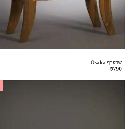
שרפרף Osaka
₪
790