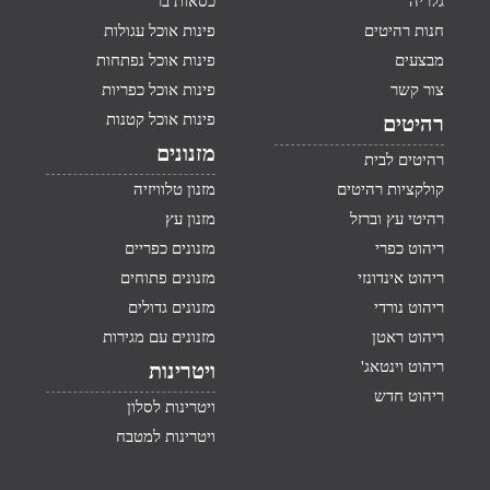
גלריה
כסאות בר
חנות רהיטים
פינות אוכל עגולות
מבצעים
פינות אוכל נפתחות
צור קשר
פינות אוכל כפריות
פינות אוכל קטנות
רהיטים
מזנונים
רהיטים לבית
קולקציות רהיטים
מזנון טלוויזיה
רהיטי עץ וברזל
מזנון עץ
ריהוט כפרי
מזנונים כפריים
ריהוט אינדונזי
מזנונים פתוחים
ריהוט נורדי
מזנונים גדולים
ריהוט ראטן
מזנונים עם מגירות
ריהוט וינטאג'
ויטרינות
ריהוט חדש
ויטרינות לסלון
ויטרינות למטבח