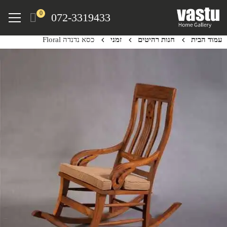
Ski
Menu
0
072-3319433
t
mai
עמוד הבית
חנות רהיטים
זמני
כסא נדנדה Floral
conten