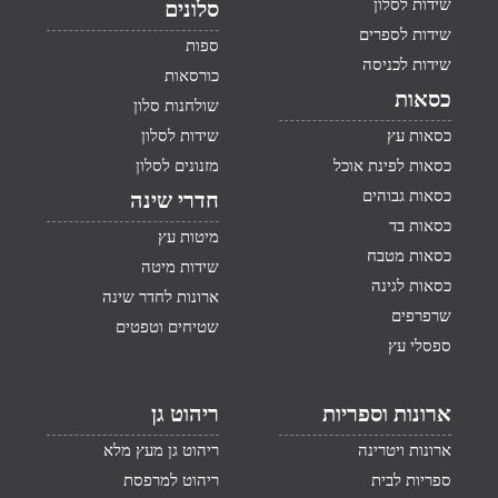
שידות לסלון
סלונים
שידות לספרים
ספות
שידות לכניסה
כורסאות
כסאות
שולחנות סלון
כסאות עץ
שידות לסלון
כסאות לפינת אוכל
מזנונים לסלון
כסאות גבוהים
חדרי שינה
כסאות בד
מיטות עץ
כסאות מטבח
שידות מיטה
כסאות לגינה
ארונות לחדר שינה
שרפרפים
שטיחים וטפטים
ספסלי עץ
ארונות וספריות
ריהוט גן
ארונות ויטרינה
ריהוט גן מעץ מלא
ספריות לבית
ריהוט למרפסת