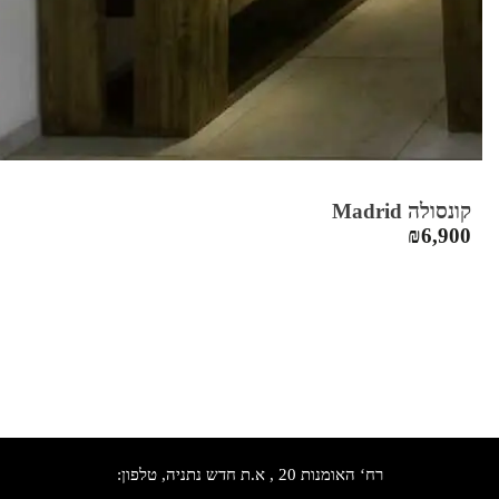
קונסולה Madrid
₪
6,900
רח‘ האומנות 20 , א.ת חדש נתניה, טלפון: