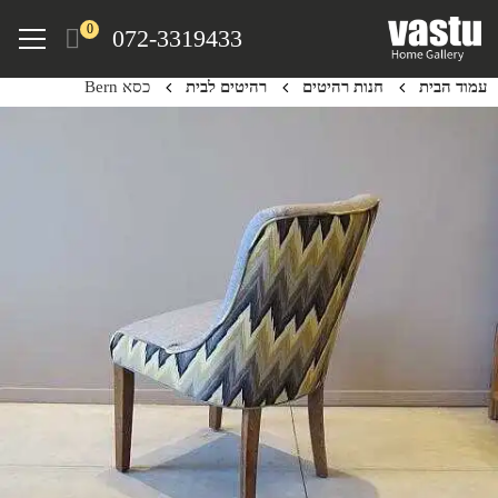
Ski
Menu
0
072-3319433
t
mai
עמוד הבית
חנות רהיטים
רהיטים לבית
כסא Bern
conten