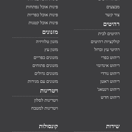
מבצעים
פינות אוכל נפתחות
צור קשר
פינות אוכל כפריות
פינות אוכל קטנות
רהיטים
מזנונים
רהיטים לבית
קולקציות רהיטים
מזנון טלוויזיה
רהיטי עץ וברזל
מזנון עץ
ריהוט כפרי
מזנונים כפריים
ריהוט אינדונזי
מזנונים פתוחים
ריהוט נורדי
מזנונים גדולים
ריהוט ראטן
מזנונים עם מגירות
ריהוט וינטאג'
ויטרינות
ריהוט חדש
ויטרינות לסלון
ויטרינות למטבח
שידות
קונסולות