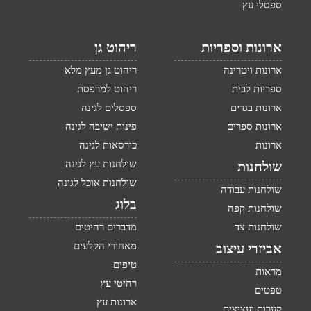
ספסלי עץ
ארונות וספריות
ריהוט גן
ארונות ויטרינה
ריהוט גן מעץ מלא
ספריות לבית
ריהוט למרפסת
ארונות בגדים
ספסלים לגינה
ארונות ספרים
פינות ישיבה לגינה
ארונות
כורסאות לגינה
שולחנות עץ לגינה
שולחנות
שולחנות אוכל לגינה
שולחנות עבודה
בלוג
שולחנות קפה
שולחנות צד
מדברים רהיטים
מאחורי הקלעים
אביזרי עיצוב
טיפים
מראות
רהיטי עץ
טפטים
ארונות עץ
קערות ועציצים