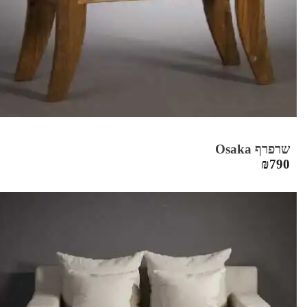
שרפרף Osaka
₪
790