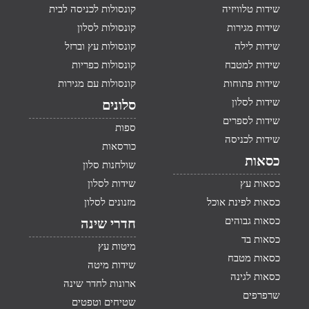
שידות טלוויזיה
קונסולות לכניסה לבית
שידות מגירות
קונסולות לסלון
שידות לילה
קונסולות עץ וברזל
שידות למטבח
קונסולות כפריות
שידות פתוחות
קונסולות עם מגירות
שידות לסלון
סלונים
שידות לספרים
ספות
שידות לכניסה
כורסאות
כסאות
שולחנות סלון
כסאות עץ
שידות לסלון
כסאות לפינת אוכל
מזנונים לסלון
כסאות גבוהים
חדרי שינה
כסאות בד
מיטות עץ
כסאות מטבח
שידות מיטה
כסאות לגינה
ארונות לחדר שינה
שרפרפים
שטיחים וטפטים