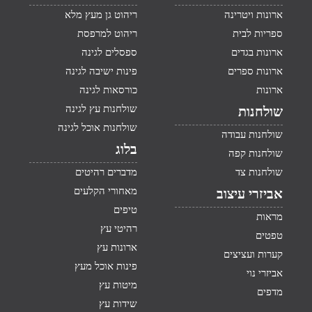
ארונות ויטרינה
ריהוט גן מעץ מלא
ספריות לבית
ריהוט למרפסת
ארונות בגדים
ספסלים לגינה
ארונות ספרים
פינות ישיבה לגינה
ארונות
כורסאות לגינה
שולחנות עץ לגינה
שולחנות
שולחנות אוכל לגינה
שולחנות עבודה
בלוג
שולחנות קפה
שולחנות צד
מדברים רהיטים
מאחורי הקלעים
אביזרי עיצוב
טיפים
מראות
רהיטי עץ
טפטים
ארונות עץ
קערות ועציצים
פינות אוכל מעץ
אביזרי נוי
מיטות עץ
מדפים
שידות עץ