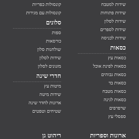
שידות למטבח
קונסולות כפריות
שידות פתוחות
קונסולות עם מגירות
שידות לסלון
סלונים
שידות לספרים
ספות
שידות לכניסה
כורסאות
כסאות
שולחנות סלון
כסאות עץ
שידות לסלון
כסאות לפינת אוכל
מזנונים לסלון
כסאות גבוהים
חדרי שינה
כסאות בד
מיטות עץ
כסאות מטבח
שידות מיטה
כסאות לגינה
ארונות לחדר שינה
שרפרפים
שטיחים וטפטים
ספסלי עץ
ארונות וספריות
ריהוט גן