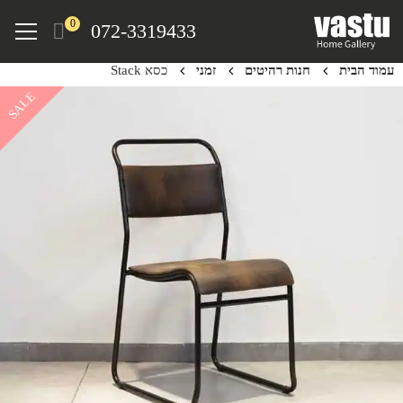
Ski
Menu
0
072-3319433
t
mai
עמוד הבית
חנות רהיטים
זמני
כסא Stack
conten
SALE