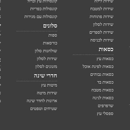
שידות לילה
קונסולות עץ וברזל
א
שידות למטבח
קונסולות כפריות
א
שידות פתוחות
קונסולות עם מגירות
א
שידות לסלון
סלונים
ש
שידות לספרים
ספות
ש
שידות לכניסה
כורסאות
ש
כסאות
שולחנות סלון
ש
כסאות עץ
שידות לסלון
א
כסאות לפינת אוכל
מזנונים לסלון
מ
כסאות גבוהים
חדרי שינה
ט
כסאות בד
מיטות עץ
ק
כסאות מטבח
שידות מיטה
א
כסאות לגינה
ארונות לחדר שינה
מ
שרפרפים
שטיחים וטפטים
ספסלי עץ