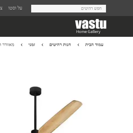
Ski
על וסטו
צר
t
mai
conten
עמוד הבית
חנות רהיטים
זמני
מאוורר תקרה