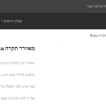
ו איתנו קשר
קטלוג רהיטים
 Balza
מאוורר תקרה Balza
מאוורר עץ לתקרה מגיע בגודל 80 אינץ' מיועד לחללים של 17 מ
מתאים לחללי פנים וחוץ, ח
בעל מנוע DC, הפעלה ע"י שלט, 2 כיווני אוויר, חמש מהירויות וטיימר.
בעל 3 להבי עץ בגוון טבעי. ניתן לבחור את צבע גוף המאוורר לבן/שחור.