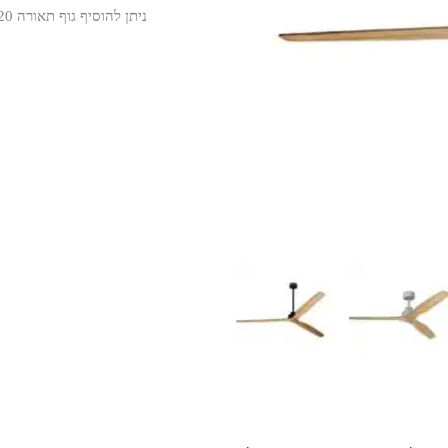
ניתן להוסיף גוף תאורה 20 וואט לד עדין ועוצמתי בגוון אור חם (K3000).