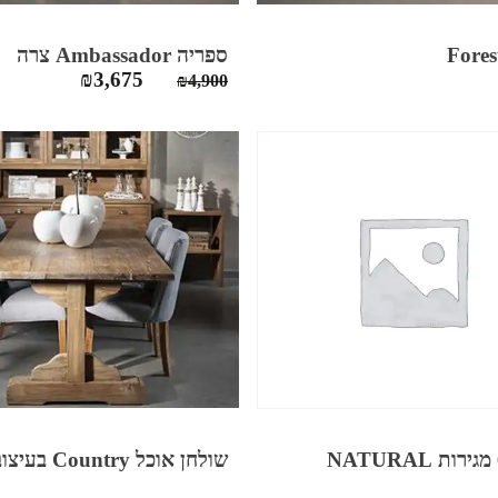
ספריה Ambassador צרה
המחיר
המחיר
₪
3,675
₪
4,900
המקורי
הנוכחי
היה:
הוא:
₪3,675.
₪4,900.
שולחן אוכל Country בעיצוב כפרי