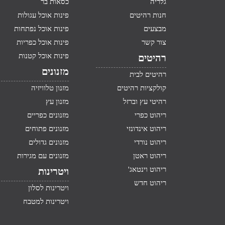
גלריה
כסאות בר
חנות רהיטים
פינות אוכל עגולות
מבצעים
פינות אוכל נפתחות
צור קשר
פינות אוכל כפריות
פינות אוכל קטנות
רהיטים
מזנונים
רהיטים לבית
קולקציות רהיטים
מזנון טלוויזיה
רהיטי עץ וברזל
מזנון עץ
ריהוט כפרי
מזנונים כפריים
ריהוט אינדונזי
מזנונים פתוחים
ריהוט נורדי
מזנונים גדולים
ריהוט ראטן
מזנונים עם מגירות
ריהוט וינטאג'
ויטרינות
ריהוט חדש
ויטרינות לסלון
ויטרינות למטבח