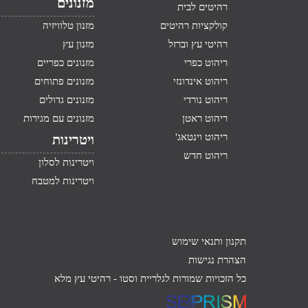
מזנונים
רהיטים לבית
קולקציות רהיטים
מזנון טלוויזיה
רהיטי עץ וברזל
מזנון עץ
ריהוט כפרי
מזנונים כפריים
ריהוט אינדונזי
מזנונים פתוחים
ריהוט נורדי
מזנונים גדולים
ריהוט ראטן
מזנונים עם מגירות
ריהוט וינטאג'
ויטרינות
ריהוט חדש
ויטרינות לסלון
ויטרינות למטבח
תקנון ותנאי שימוש
הצהרת נגישות
כל הזכויות שמורות לגלריית וסטו -
רהיטי עץ מלא