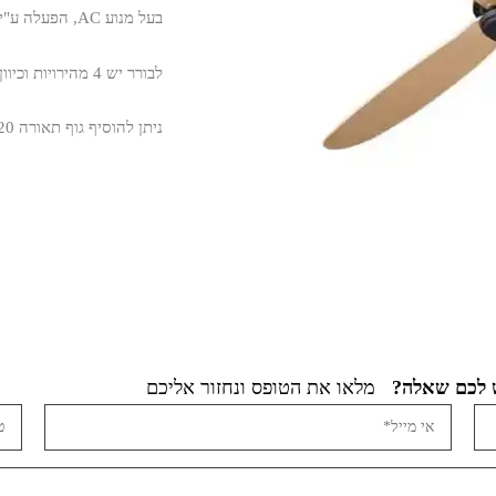
בעל מנוע AC, הפעלה ע"י בורר קיר, ישנה אפשרות לשדרג לשלט בתוספת תשלום.
לבורר יש 4 מהירויות וכיוון אוויר אחד (מותאם למספק גוויס).
ניתן להוסיף גוף תאורה 20 וואט לד עדין ועוצמתי בגוון אור חם (K3000).
מלאו את הטופס ונחזור אליכם