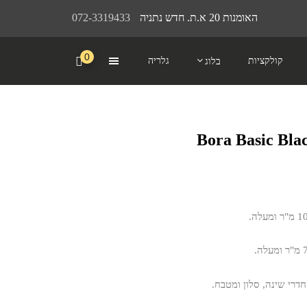
האומנות 20 א.ת. חדש נתניה
072-3319433
0
קולקציות
גלריה
בלוג
דרי שינה, סלון ומטבח.