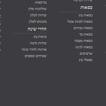
שידות לכניסה
כורסאות
ש
כסאות
שולחנות סלון
ש
כסאות עץ
שידות לסלון
א
כסאות לפינת אוכל
מזנונים לסלון
מ
כסאות גבוהים
חדרי שינה
ט
כסאות בד
מיטות עץ
ק
כסאות מטבח
שידות מיטה
א
כסאות לגינה
ארונות לחדר שינה
מ
שרפרפים
שטיחים וטפטים
ספסלי עץ