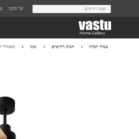
Ski
על וסטו
צר
t
mai
conten
עמוד הבית
חנות רהיטים
זמני
מאוורר תקרה Black