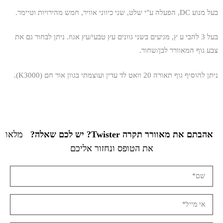
בעל מנוע DC, הפעלה ע"י שלט, שני כיווני אוויר, חמש מהירויות וטיימר.
בעל 3 להבי ע ץ, מגיעים בשני גוונים עץ טבעי/עץ אגוז. ניתן לבחור גם את
צבע גוף המאוורר לבן/שחור.
ניתן להוסיף גוף תאורה 20 וואט לד עדין ועוצמתי בגוון אור חם (K3000).
אהבתם את מאוורר תקרה Twister? יש לכם שאלה?
מלאו
את הטופס ונחזור אליכם