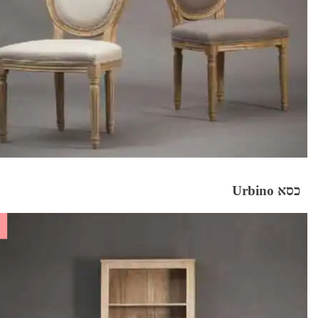
כסא Urbino