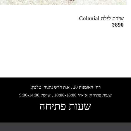
שידת לילה Colonial
₪
890
רח‘ האומנות 20 , א.ת חדש נתניה, טלפון:
שעות פתיחה: א‘-ה‘ 10:00-18:00 , שישי: 9:00-14:00
שעות פתיחה