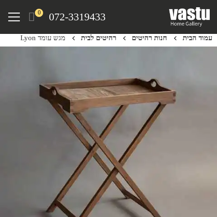
Ski
Menu
0
072-3319433
t
mai
עמוד הבית
חנות רהיטים
רהיטים לבית
מגש עומד Lyon
conten