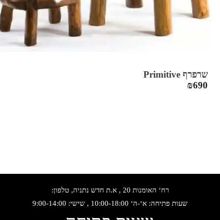
שרפרף Primitive
₪
690
רח‘ האומנות 20 , א.ת חדש נתניה, טלפון:
שעות פתיחה: א‘-ה‘ 10:00-18:00 , שישי: 9:00-14:00