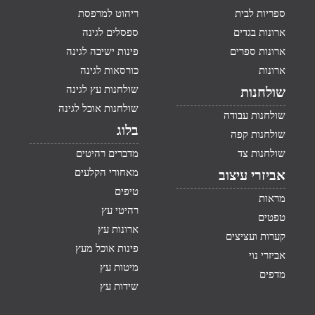
ספריות לבית
ריהוט למרפסת
ארונות בגדים
ספסלים לגינה
ארונות ספרים
פינות ישיבה לגינה
ארונות
כורסאות לגינה
שולחנות עץ לגינה
שולחנות
שולחנות אוכל לגינה
שולחנות עבודה
בלוג
שולחנות קפה
שולחנות צד
מדברים רהיטים
מאחורי הקלעים
אביזרי עיצוב
טיפים
מראות
רהיטי עץ
טפטים
ארונות עץ
קערות ועציצים
פינות אוכל מעץ
אביזרי נוי
מיטות עץ
מדפים
שידות עץ