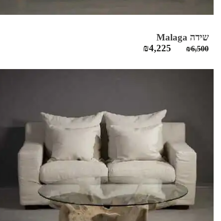
שידה Malaga
המחיר
המחיר
₪
4,225
₪
6,500
המקורי
הנוכחי
היה:
הוא:
₪4,225.
₪6,500.