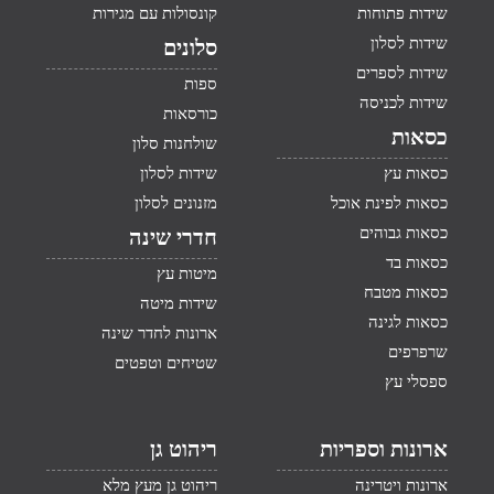
שידות פתוחות
קונסולות עם מגירות
שידות לסלון
סלונים
שידות לספרים
ספות
שידות לכניסה
כורסאות
כסאות
שולחנות סלון
כסאות עץ
שידות לסלון
כסאות לפינת אוכל
מזנונים לסלון
כסאות גבוהים
חדרי שינה
כסאות בד
מיטות עץ
כסאות מטבח
שידות מיטה
כסאות לגינה
ארונות לחדר שינה
שרפרפים
שטיחים וטפטים
ספסלי עץ
ארונות וספריות
ריהוט גן
ארונות ויטרינה
ריהוט גן מעץ מלא