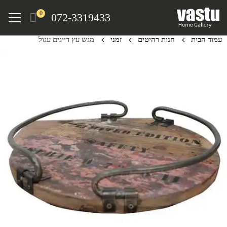
Ski
Menu
0
072-3319433
t
mai
עמוד הבית
חנות רהיטים
זמני
מגש עץ דייגים עגול
conten