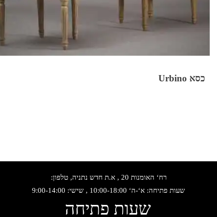
כסא Urbino
רח‘ האומנות 20 , א.ת חדש נתניה, טלפון:
שעות פתיחה: א‘-ה‘ 10:00-18:00 , שישי: 9:00-14:00
שעות פתיחה