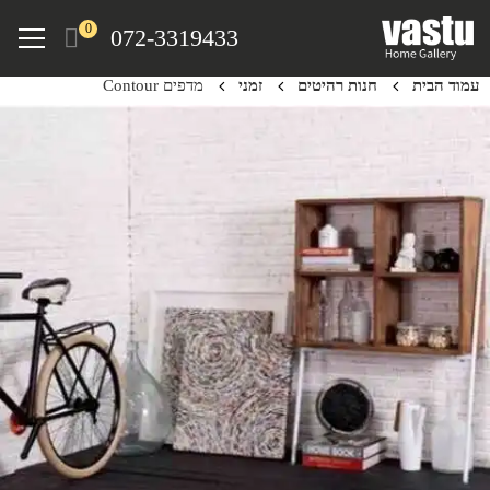
Ski
Menu
0
072-3319433
t
mai
עמוד הבית
חנות רהיטים
זמני
מדפים Contour
conten