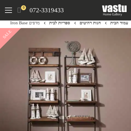
Ski
Menu
0
072-3319433
t
mai
עמוד הבית
חנות רהיטים
ספריות לבית
מדפים Iron Base
conten
SALE