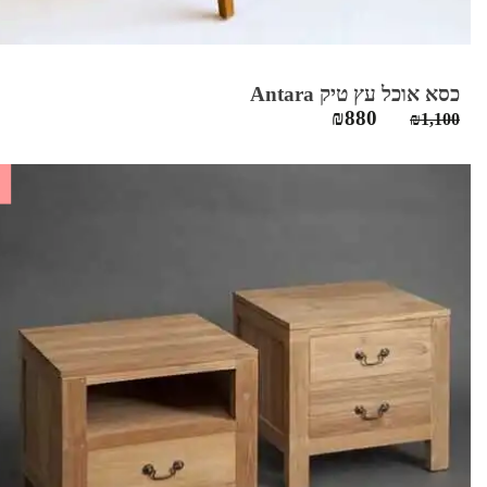
כסא אוכל עץ טיק Antara
המחיר
המחיר
₪
880
₪
1,100
המקורי
הנוכחי
היה:
הוא:
₪880.
₪1,100.