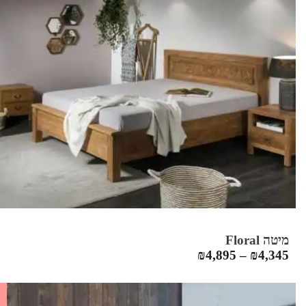
מיטה Floral
₪
4,895
–
₪
4,345