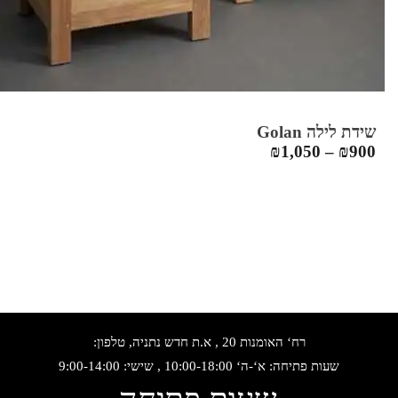
שידת לילה Golan
₪
1,050
–
₪
900
רח‘ האומנות 20 , א.ת חדש נתניה, טלפון:
שעות פתיחה: א‘-ה‘ 10:00-18:00 , שישי: 9:00-14:00