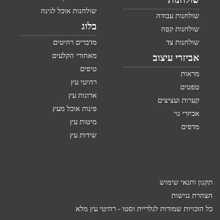
שולחנות אוכל לגינה
שולחנות עבודה
בלוג
שולחנות קפה
שולחנות צד
מדברים רהיטים
מאחורי הקלעים
אביזרי עיצוב
טיפים
מראות
רהיטי עץ
טפטים
ארונות עץ
קערות ועציצים
פינות אוכל מעץ
אביזרי נוי
מיטות עץ
מדפים
שידות עץ
תקנון ותנאי שימוש
הצהרת נגישות
כל הזכויות שמורות לגלריית וסטו -
רהיטי עץ מלא