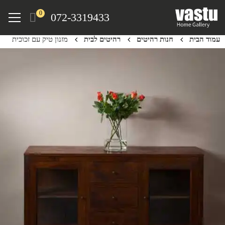
Ski
Menu
0
072-3319433
t
mai
עמוד הבית
חנות רהיטים
רהיטים לבית
מזנון טיק עם זכוכית
conten