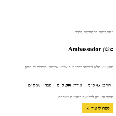
*התמונות להמחשה בלבד
מזנון Ambassador
מזנון עץ מלא בעיצוב כפרי בעל ארבע ארונות ומגירות לאחסון.
רוחב:
45 ס"מ
אורך:
200 ס"מ
גובה:
90 ס"מ
מוצר זה ניתן לרכישה בהזמנה מיוחדת
ספרו לי עוד