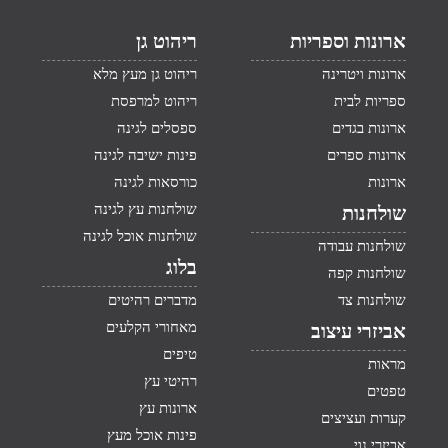
ארונות וספריות
ריהוט גן
ארונות ויטרינה
ריהוט גן מעץ מלא
ספריות לבית
ריהוט למרפסת
ארונות בגדים
ספסלים לגינה
ארונות ספרים
פינות ישיבה לגינה
ארונות
כורסאות לגינה
שולחנות עץ לגינה
שולחנות
שולחנות אוכל לגינה
שולחנות עבודה
בלוג
שולחנות קפה
שולחנות צד
מדברים רהיטים
מאחורי הקלעים
אביזרי עיצוב
טיפים
מראות
רהיטי עץ
טפטים
ארונות עץ
קערות ועציצים
פינות אוכל מעץ
אביזרי נוי