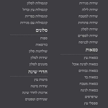
שידות מגירות
קונסולות לסלון
שידות לילה
קונסולות עץ וברזל
שידות למטבח
קונסולות כפריות
שידות פתוחות
קונסולות עם מגירות
שידות לסלון
סלונים
שידות לספרים
ספות
שידות לכניסה
כורסאות
כסאות
שולחנות סלון
כסאות עץ
שידות לסלון
כסאות לפינת אוכל
מזנונים לסלון
כסאות גבוהים
חדרי שינה
כסאות בד
מיטות עץ
כסאות מטבח
שידות מיטה
כסאות לגינה
ארונות לחדר שינה
שרפרפים
שטיחים וטפטים
ספסלי עץ