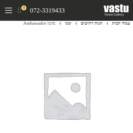
Ski
Menu
0
072-3319433
t
mai
עמוד הבית
חנות רהיטים
זמני
מזנון Ambassador
conten