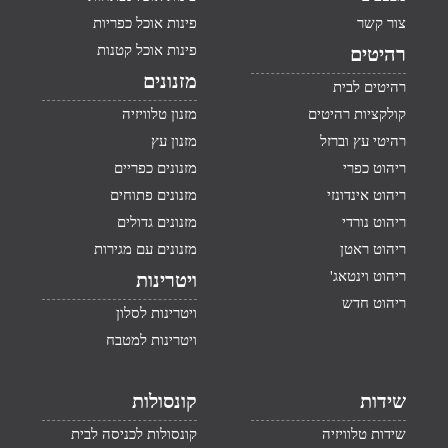
צור קשר
פינות אוכל כפריות
פינות אוכל קטנות
רהיטים
מזנונים
רהיטים לבית
קולקציות רהיטים
מזנון טלוויזיה
רהיטי עץ וברזל
מזנון עץ
ריהוט כפרי
מזנונים כפריים
ריהוט אינדונזי
מזנונים פתוחים
ריהוט נורדי
מזנונים גדולים
ריהוט ראטן
מזנונים עם מגירות
ריהוט וינטאג'
ויטרינות
ריהוט חדש
ויטרינות לסלון
ויטרינות למטבח
שידות
קונסולות
שידות טלוויזיה
קונסולות לכניסה לבית