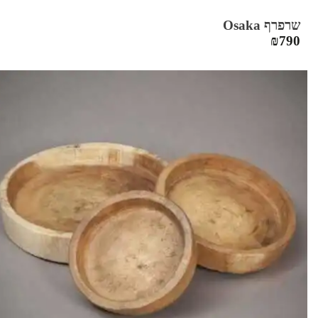
שרפרף Osaka
₪
790