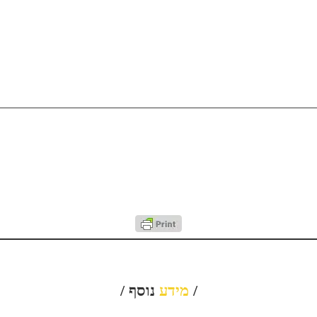
/
מידע
נוסף /