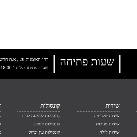
שעות פתיחה
רח‘ האומנות 20 , א.ת חדש נתניה, טלפון:
שעות פתיחה: א‘-ה‘ 10:00-18:00 , שישי: 9:00-14:00
שידות
קונסולות
א
שידות טלוויזיה
קונסולות לכניסה לבית
א
שידות מגירות
קונסולות לסלון
ס
שידות לילה
קונסולות עץ וברזל
א