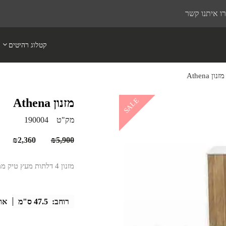
ו איתנו קשר
קטלוג רהיטים
מזנון Athena
מזנון Athena
SALE
מק"ט
190004
המחיר
המח
₪
2,360
₪
5,900
המקורי
הנוכ
מזנון 4 דלתות מעץ טיק ממוחזר עם מסגרת לבנה
היה:
הוא:
360.
₪5,900.
רוחב:
47.5 ס"מ
או