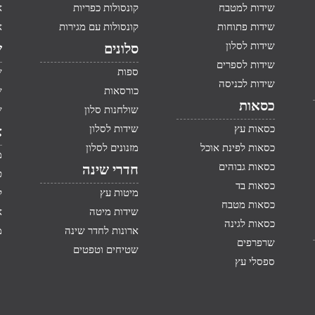
שידות למטבח
קונסולות כפריות
א
שידות פתוחות
קונסולות עם מגירות
א
שידות לסלון
סלונים
ש
שידות לספרים
ספות
ש
שידות לכניסה
כורסאות
ש
כסאות
שולחנות סלון
ש
כסאות עץ
שידות לסלון
א
כסאות לפינת אוכל
מזנונים לסלון
מ
כסאות גבוהים
חדרי שינה
ט
כסאות בד
מיטות עץ
ק
כסאות מטבח
שידות מיטה
א
כסאות לגינה
ארונות לחדר שינה
מ
שרפרפים
שטיחים וטפטים
ספסלי עץ