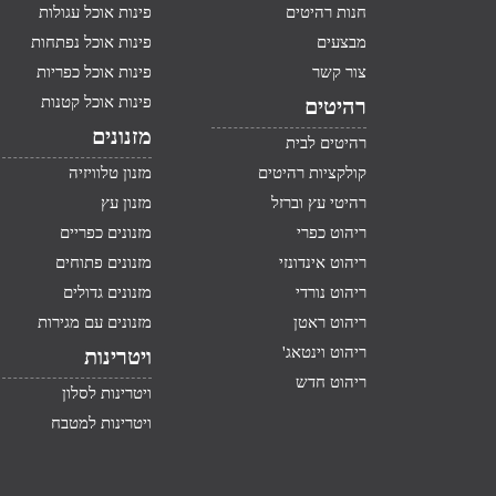
חנות רהיטים
פינות אוכל עגולות
מבצעים
פינות אוכל נפתחות
צור קשר
פינות אוכל כפריות
פינות אוכל קטנות
רהיטים
מזנונים
רהיטים לבית
קולקציות רהיטים
מזנון טלוויזיה
רהיטי עץ וברזל
מזנון עץ
ריהוט כפרי
מזנונים כפריים
ריהוט אינדונזי
מזנונים פתוחים
ריהוט נורדי
מזנונים גדולים
ריהוט ראטן
מזנונים עם מגירות
ריהוט וינטאג'
ויטרינות
ריהוט חדש
ויטרינות לסלון
ויטרינות למטבח