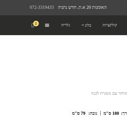
האומנות 20 א.ת. חדש נתניה
072-3319433
0
קולקציות
גלריה
בלוג
יר
חי
₪2,
רך:
180 ס"מ
גובה:
79 ס"מ