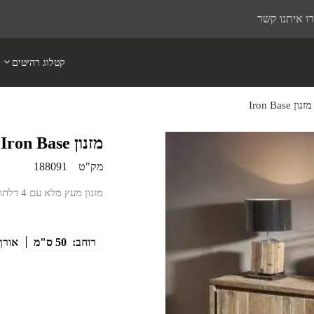
ו איתנו קשר
קטלוג רהיטים
מזנון Iron Base
מזנון Iron Base
מק"ט
188091
מזנון מעץ מלא עם 4 דלתות
רוחב:
50 ס"מ
אורך