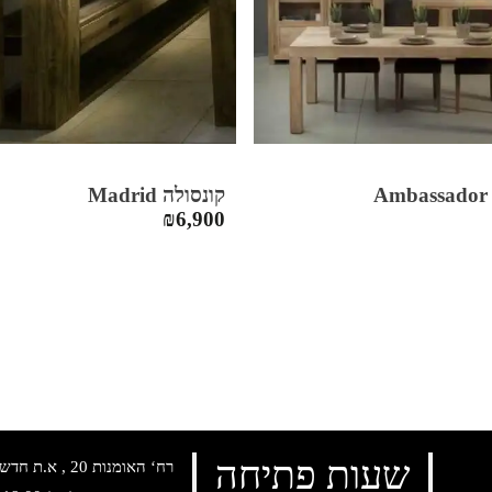
A
קונסולה Madrid
₪
6,900
שעות פתיחה
רח‘ האומנות 20 , א.ת חדש נתניה, טלפון: