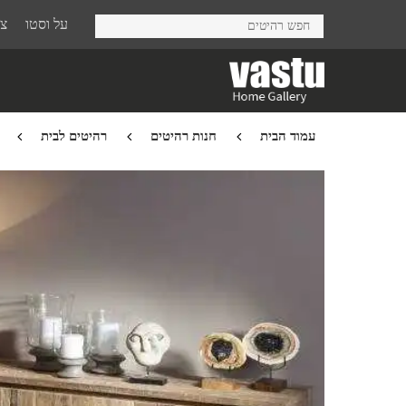
Ski
על וסטו
צר
t
mai
conten
עמוד הבית
חנות רהיטים
רהיטים לבית