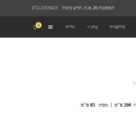
האומנות 20 א.ת. חדש נתניה
072-3319433
0
קולקציות
גלריה
בלוג
:
200 ס"מ
גובה:
85 ס"מ